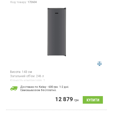
Код товару:
172604
Висота:
143 см
Загальний об'єм:
246 л
Кількість компресорів:
1
Холодильник без морозильної камери, загальний об’єм 246 л,
Доставка по Київу - 600
грн.
1-2 дні.
клас енергоспоживання A+, механічне керування, висота 143
Cамовывозом бесплатно.
см, колір сірий.
12 879
грн