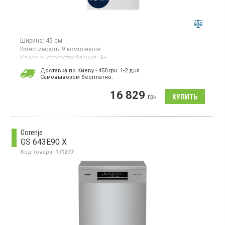
Ширина:
45 см
Вместимость:
9 комплектов
Класс энергопотребления:
А+
Цвет:
белый
Доставка по Киеву - 450
грн.
1-2 дня.
Сушка посуды:
AirDry
Cамовывозом бесплатно.
Гарантия:
12 мес
16 829
Узкая посудомоечная машина шириной 45 см рассчитана на 9
грн
комплектов посуды. Оснащена инверторным двигателем,
имеет класс энергоэффективности A+ (по новому стандарту F),
класс мойки и сушки – А. Система сушки AirDry обеспечивает
естественную циркуляцию воздуха для качественного
Gorenje
высушивания посуды.
GS 643E90 X
Код товара:
171277