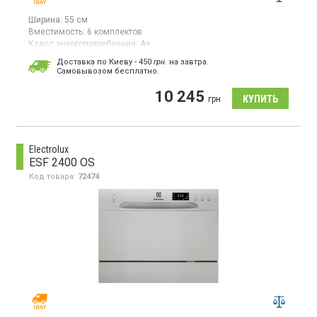
Ширина:
55 см
Вместимость:
6 комплектов
Класс энергопотребления:
А+
Цвет:
чёрный
Доставка по Киеву - 450
грн.
на завтра.
Сушка посуды:
конденсационная
Cамовывозом бесплатно.
Гарантия:
12 мес
Страна производитель товара:
Китай
10 245
грн
Посудомоечная машина, загрузка 6 комплектов, 6 программ, 5
температурных режимов, класс энергопотребления А+,
электронное управление, задержка запуска 2, 4, 8 ч, ширина 55
см, цвет черный
Electrolux
ESF 2400 OS
Код товара:
72474