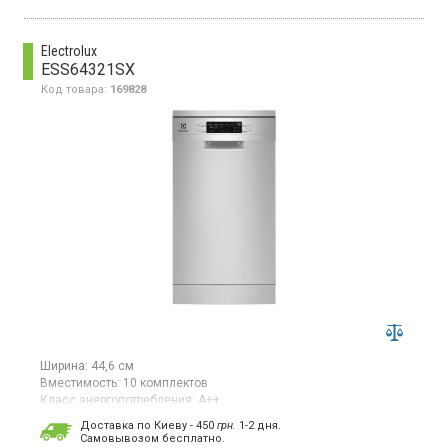
Е (новый стандарт), светодиодный дисплей, отсрочка старта
до 24 ч, блокировка от детей, третья корзина, активная сушка
вентилятором, цвет жемчужина инокс.
Electrolux
ESS64321SX
Код товара:
169828
Ширина:
44,6 см
Вместимость:
10 комплектов
Класс энергопотребления:
А++
Цвет:
серебристый
Доставка по Киеву - 450
грн.
1-2 дня.
Сушка посуды:
AirDry
Cамовывозом бесплатно.