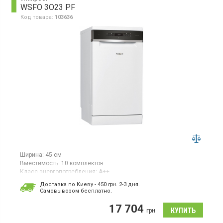
WSFO 3O23 PF
Код товара:
103636
Ширина:
45 см
Вместимость:
10 комплектов
Класс энергопотребления:
А++
Цвет:
белый
Доставка по Киеву - 450
грн.
2-3 дня.
Гарантия:
12 мес
Cамовывозом бесплатно.
Страна производитель товара:
Польша
17 704
Узкая отдельно стоящая, загрузка 10 комплектов, 7
грн
программ, POWER CLEAN, половинная загрузка, технология 6th