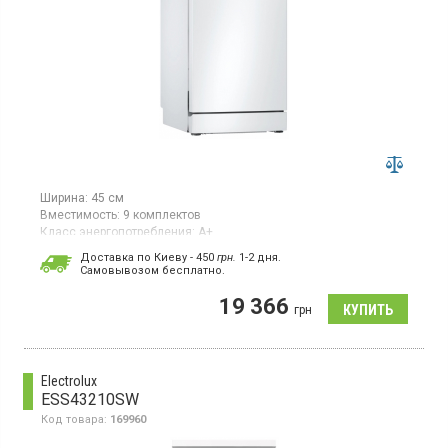
Ширина:
45 см
Вместимость:
9 комплектов
Класс энергопотребления:
А+
Цвет:
белый
Доставка по Киеву - 450
грн.
1-2 дня.
Сушка посуды:
конденсационная
Cамовывозом бесплатно.
Гарантия:
24 мес
Страна производитель товара:
Польша
19 366
грн
Узкая посудомоечная машина, загрузка 9 комплектов,
электронное управление, класс энергопотребления А+, Home
Connect, двигатель iQdrive, ширина 45 см, цвет белый
Electrolux
ESS43210SW
Код товара:
169960