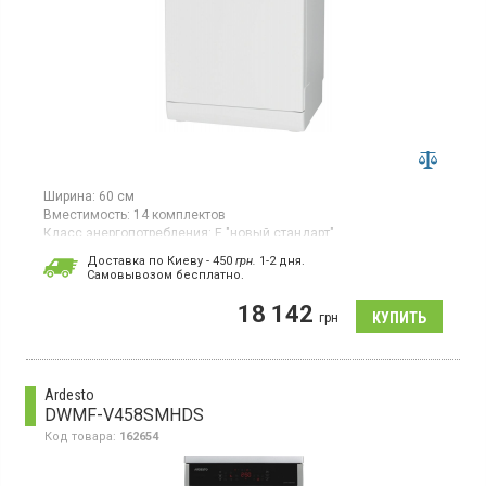
Ширина:
60 см
Вместимость:
14 комплектов
Класс энергопотребления:
E "новый стандарт"
Цвет:
белый
Доставка по Киеву - 450
грн.
1-2 дня.
Гарантия:
12 мес
Cамовывозом бесплатно.
Страна производитель товара:
Польша
18 142
Полноразмерная отдельно стоящая посудомоечная машина,
грн
загрузка 14 комплектов, 9 программ, половинная загрузка,
съемный верх, технология 6th SENSE.
Ardesto
DWMF-V458SMHDS
Код товара:
162654