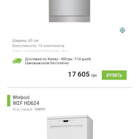
Ширина:
60 см
Вместимость:
16 комплектов
Класс энергопотребления:
А++
Цвет:
серебристый
Доставка по Киеву - 450
грн.
7-14 дней.
Гарантия:
24 мес
Cамовывозом бесплатно.
Посудомоечная машина, загрузка 16 комплектов, класс
17 605
энергопотребления A++, сенсорное управление, стандартный
грн
мотор, отсрочка старта до 24 часов, функция «3 в 1», 3
корзины, цвет серебристый
Whirlpool
W2F HD624
Код товара:
158991