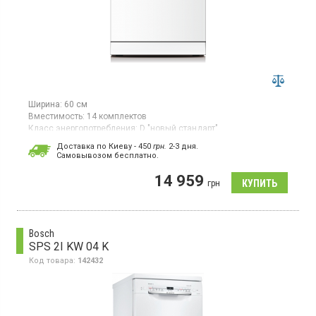
Ширина:
60 см
Вместимость:
14 комплектов
Класс энергопотребления:
D "новый стандарт"
Цвет:
белый
Доставка по Киеву - 450
грн.
2-3 дня.
Cамовывозом бесплатно.
Полноразмерная отдельно стоящая посудомоечная машина,
загрузка 14 комплектов, 7 программ, третья корзина,
14 959
половинная загрузка.
грн
Bosch
SPS 2I KW 04 K
Код товара:
142432