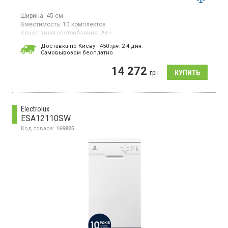
Ширина:
45 см
Вместимость:
10 комплектов
Класс энергопотребления:
А++
Цвет:
серебристый
Доставка по Киеву - 450
грн.
2-4 дня.
Гарантия:
36 мес
Cамовывозом бесплатно.
Страна производитель товара:
Турция
14 272
Узкая отдельно стоящая посудомоечная машина, загрузка 10
грн
комплектов, 6 программ, защита стекла, АкваИнтенс, Fast +.
Electrolux
ESA12110SW
Код товара:
169825