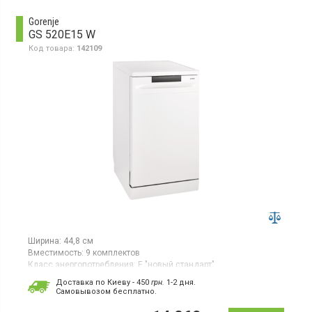
класс энергопотребления А+, электронное управление,
дисплей, корзина для столовых приборов
Gorenje
GS 520E15 W
Код товара:
142109
Ширина:
44,8 см
Вместимость:
9 комплектов
Класс энергопотребления:
E "новый стандарт"
Цвет:
белый
Доставка по Киеву - 450
грн.
1-2 дня.
Гарантия:
24 мес
Cамовывозом бесплатно.
Страна производитель товара:
Китай