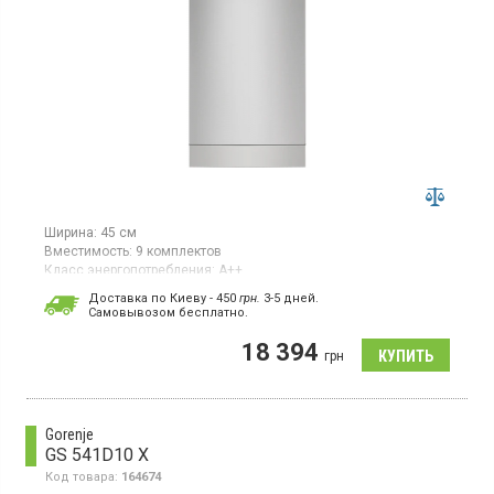
Ширина:
45 см
Вместимость:
9 комплектов
Класс энергопотребления:
А++
Цвет:
нержавеющая сталь
Доставка по Киеву - 450
грн.
3-5 дней.
Цвет панели:
нержавеющая сталь
Cамовывозом бесплатно.
Сушка посуды:
AirDry
Гарантия:
12 мес
18 394
грн
Страна производитель товара:
Польша
Узкая отдельно стоящая посудомоечная машина, загрузка 9
комплектов, 8 программ, инверторный двигатель,
сушка AirDry, SatelliteClean
Gorenje
GS 541D10 X
Код товара:
164674