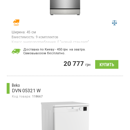
Ширина:
45 см
Вместимость:
9 комплектов
Класс энергопотребления:
F "новый стандарт"
Цвет:
серебристый
Доставка по Киеву - 450
грн.
на завтра.
Сушка посуды:
конденсационная
Cамовывозом бесплатно.
Гарантия:
24 мес
20 777
Узкая посудомоечная машина шириной 45 см, загрузка 9
грн
комплектов, дисплей, программирование старта 1–24 ),
технология Home Connect доступна для использования через
WLAN, EcoSilence Drive
Beko
DVN 05321 W
Код товара:
118667