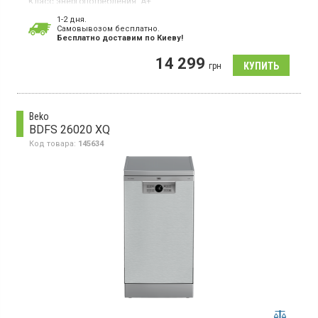
Класс энергопотребления:
А+
Цвет:
белый
1-2 дня.
Гарантия:
36 мес
Cамовывозом бесплатно.
Бесплатно доставим по Киеву!
Полноразмерная посудомойка, загрузка 12 комплектов, 4
программы, половинная загрузка, отсрочка старта, класс
14 299
энергопотребления А+, блокировка от детей
грн
Beko
BDFS 26020 XQ
Код товара:
145634