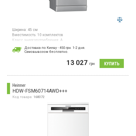
Ширина:
45 см
Вместимость:
10 комплектов
Класс энергопотребления:
A
Цвет:
серебристый
Доставка по Киеву - 450
грн.
1-2 дня.
Гарантия:
12 мес
Cамовывозом бесплатно.
Страна производитель товара:
Польша
13 027
Посудомоечная машина, вместимость посуды (комплекты):
грн
10, 6 программ, класс энергопотребления А, регулировка
верхней корзины
Heinner
HDW-FSM60714AWD+++
Код товара:
168372