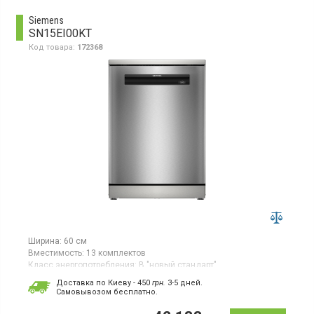
Siemens
SN15EI00KT
Код товара:
172368
Ширина:
60 см
Вместимость:
13 комплектов
Класс энергопотребления:
B "новый стандарт"
Цвет:
серебристый
Доставка по Киеву - 450
грн.
3-5 дней.
Сушка посуды:
теплообменник
Cамовывозом бесплатно.
Гарантия:
24 мес