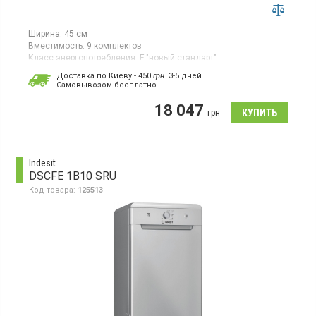
Ширина:
45 см
Вместимость:
9 комплектов
Класс энергопотребления:
F "новый стандарт"
Сушка посуды:
конденсационная
Доставка по Киеву - 450
грн.
3-5 дней.
Гарантия:
24 мес
Cамовывозом бесплатно.
Узкая посудомоечная машина шириной 45 см, загрузка 9
18 047
комплектов, дисплей, программирование старта 1–24 ч,
грн
технология Home Connect доступна для использования через
WLAN, EcoSilence Drive
Indesit
DSCFE 1B10 SRU
Код товара:
125513