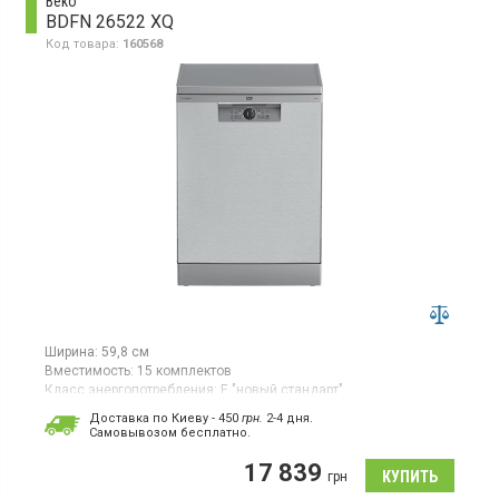
Beko
BDFN 26522 XQ
Код товара:
160568
Ширина:
59,8 см
Вместимость:
15 комплектов
Класс энергопотребления:
E "новый стандарт"
Цвет:
нержавеющая сталь
Доставка по Киеву - 450
грн.
2-4 дня.
Сушка посуды:
турбосушка
Cамовывозом бесплатно.
Гарантия:
36 мес
17 839
Полноразмерная отдельно стоящая посудомоечная машина,
грн
загрузка 15 комплектов, 6 программ, класс энергопотребления