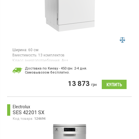
Ширина:
60 см
Вместимость:
13 комплектов
Класс энергопотребления:
А++
Цвет:
белый
Доставка по Киеву - 450
грн.
2-4 дня.
Цвет панели:
белый
Cамовывозом бесплатно.
Гарантия:
36 мес
Страна производитель товара:
Турция
13 873
грн
Полноразмерная отдельно стоящая посудомоечная машина,
загрузка 13 комплектов, 5 программ, отсрочка пуска,
половинная загрузка
Electrolux
SES 42201 SX
Код товара:
124694