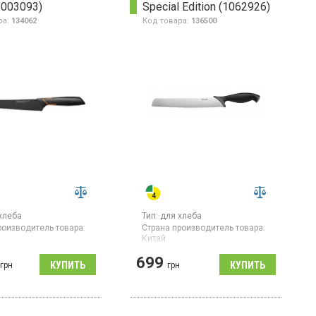
1003093)
Special Edition (1062926)
ра:
134062
Код товара:
136500
хлеба
Тип:
для хлеба
роизводитель товара:
Страна производитель товара:
Китай
хлеба с длинным
Нож для хлеба с лезвием
699
 лезвием, длина
грн
длиной 23 см изготовленным
грн
30 мм, японская
из прочной японской
ющая сталь
нержавеющей стали.