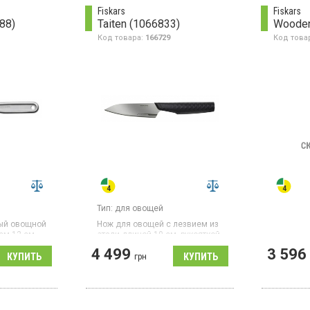
Fiskars
Fiskars
888)
Taiten (1066833)
Wooden
Код товара:
166729
Код това
Тип:
для овощей
ый овощной
Нож для овощей с лезвием из
ием 12 см
стали длиной 10 см, рукояткой
ной
из пластика и нержавеющей
4 499
3 596
-8 Aichi
стали черного цвета.
грн
.