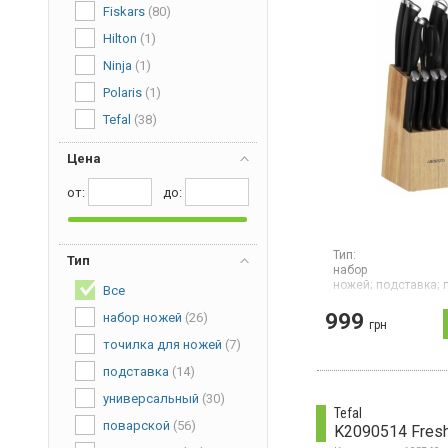
Fiskars
(80)
Hilton
(1)
Ninja
(1)
Polaris
(1)
Tefal
(38)
Цена
от:
дo:
Тип:
Тип
набор
ножей;
подставка;
Все
овощей;
для хлеба;
очистки;
для
999
набор ножей
(26)
грн
стейков;
ножницы;
точилка для ножей
(7)
Страна производите
Китай
подставка
(14)
Набор ножей, 14 пр
универсальный
(30)
ножи, ножницы, точ
Tefal
подставка из из ка
поварской
(56)
K2090514 Fresh
дерева.