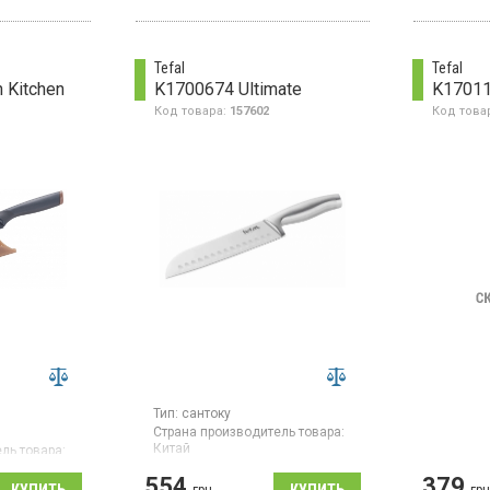
машине. Цвет – нержавеющая
сталь.
Tefal
Tefal
 Kitchen
K1700674 Ultimate
K17011
Код товара:
157602
Код това
Тип:
сантоку
Страна производитель товара:
Китай
ль товара:
Японский нож сантоку, длина
554
379
18 см, материал лезвий -
грн
гр