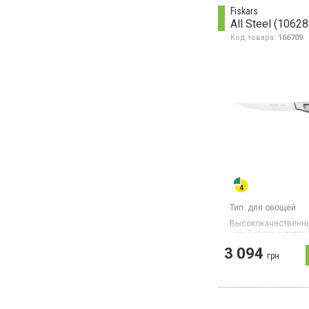
Fiskars
All Steel (1062
Код товара:
166709
Тип:
для овощей
Высококачественн
нож Fiskars с лезв
изготовлен из проч
3 094
японской стали AUS
грн
(твердость 58 HRC)