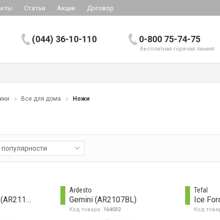
акты
Статьи
Акции
Договор
(044) 36-10-110
0-800 75-74-75
бесплатная горячая линия!
ники
Все для дома
Ножи
 популярности
Ardesto
Tefal
Gemini Gourmet (AR2114SW)
Gemini (AR2107BL)
Ice Fo
Код товара:
164032
Код това