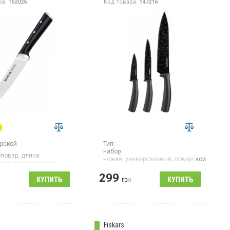
ра:
162026
Код товара:
147216
рской
Тип:
набор
повар, длина
ножей;
универсальный;
поварской;
для
5 см, материал сталь,
овощей
астик, общая длина
299
Гарантия:
1 мес
н
грн
Страна производитель товара:
Китай
Набор ножей, 3 предмета, ручка
из пластика, нельзя мыть в
посудомоечной машине
Fiskars