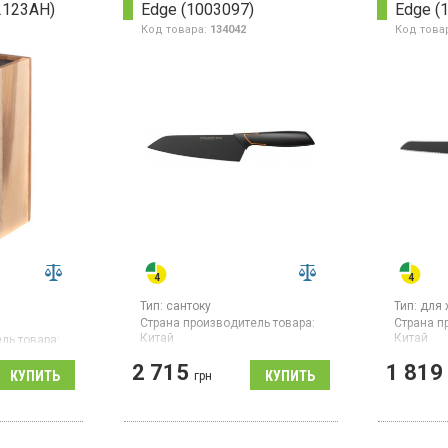
2123AH)
Edge (1003097)
Edge (
Код товара:
134042
Код това
Тип:
сантоку
Тип:
для 
Страна производитель товара:
Страна п
Китай
Китай
ль товара:
Азиатский нож с широким
Нож для 
2 715
1 819
лезвием для разделки мяса,
грн
зубчатым
й, из
рыбы и шинкования овощей,
лезвия 2
 нельзя
длина лезвия 170 мм,
нержаве
ной
японская нержавеющая сталь