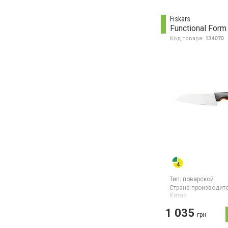
Fiskars
Код товара:
134070
Тип:
поварской
Страна производите
Китай
Малый поварской н
1 035
лезвия 120 мм
грн