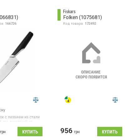
оку, нож для томатов
нержавеющая сталь
я корнеплодов
Fiskars
1066831)
Folken (1075681)
ра:
166726
Код товара:
172492
оку
ок с лезвием из стали
6 см, рукояткой из
а и нержавеющей
956
рного цвета.
грн
грн