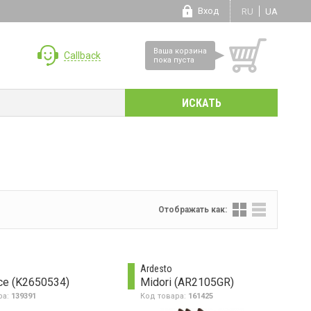
Вход
RU
UA
Ваша корзина
Callback
пока пуста
Отображать как:
Ardesto
rce (K2650534)
Midori (AR2105GR)
ра:
139391
Код товара:
161425