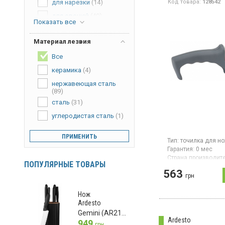
для нарезки
(14)
Код товара:
128542
для овощей
(40)
Показать все
для хлеба
(30)
Материал лезвия
для мяса
(3)
для очистки
Все
(15)
для пиццы
керамика
(4)
(1)
для стейков
нержавеющая сталь
(1)
(89)
для сыра
(1)
сталь
(31)
ножницы
(3)
углеродистая сталь
(1)
мусат
(1)
ПРИМЕНИТЬ
нож-топорик
(1)
Тип:
точилка для н
Гарантия:
0 мес
разделочный
(10)
Страна производите
ПОПУЛЯРНЫЕ ТОВАРЫ
сантоку
(22)
Франция
563
грн
Точилка для ножей
лезвия нержавеюща
материал ручки пла
Нож
заточки ручной, цве
Ardesto
вес 190 г
Gemini (AR2107BL)
Ardesto
949
грн