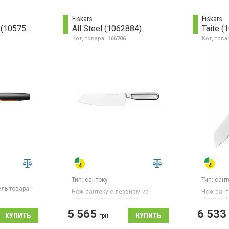
нож Сант
и нож дл
Fiskars
Fiskars
Functional Form (1057541)
All Steel (1062884)
Taite (
Код товара:
166706
Код това
Тип:
сантоку
Тип:
сант
ль товара:
Нож сантоку с лезвием из
Нож сант
нержавеющей стали и
длиной 1
цельнометаллической
пластик
ож, длина
5 565
6 533
рукояткой. Подходит для
стали че
грн
мытья в посудомоечной