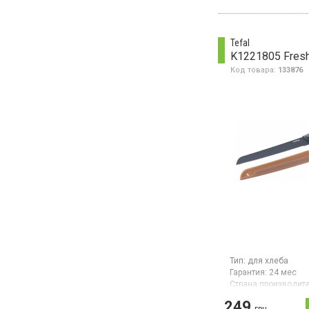
Tefal
K1221805 Fresh
Код товара:
133876
Тип:
для хлеба
Гарантия:
24 мес
Страна производите
Франция
249
грн