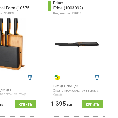
Fiskars
Functional Form (1057552)
Edge (1003092)
ра:
134033
Код товара:
134058
Тип:
для овощей
ей;
для
Страна производитель товара:
варской;
сантоку
Китай
роизводитель товара:
Нож среднего размера с
1 395
грн
зубчатым лезвием для
грн
 5 ножей в
нарезания овощей и фруктов с
ом блоке: большой
тонкой кожурой, длина лезвия
й нож, нож для хлеба,
130 мм, японская