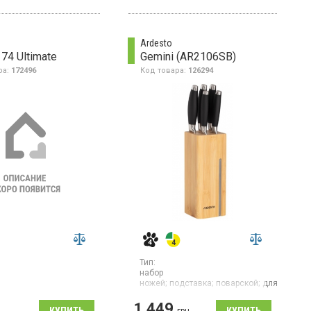
Ardesto
74 Ultimate
Gemini (AR2106SB)
ра:
172496
Код товара:
126294
Тип:
набор
ножей;
подставка;
поварской;
для
овощей;
для хлеба;
для очистки
1 449
Гарантия:
1 мес
н
грн