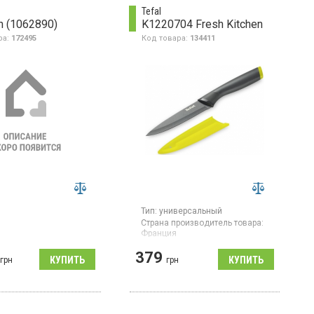
Tefal
 (1062890)
K1220704 Fresh Kitchen
ра:
172495
Код товара:
134411
Тип:
универсальный
Страна производитель товара:
Франция
Кухонный нож универсальный,
379
грн
лезвие из нержавеющей стали,
грн
длина лезвия 12 см, рукоятка
из пластика