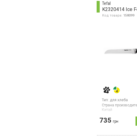
Tefal
K2320414 Ice F
Код товара:
158099
Тип:
для хлеба
Страна производите
Китай
Нож для хлеба, лез
735
нержавеющей стали
грн
пластика, длина ле