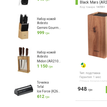
Black Mars (AR
Код товара:
147251
Набор ножей
Ardesto
Gemini Gourmet (AR2114SW)
999
грн
Набор ножей
Ardesto
Midori (AR2105GR)
1 150
грн
Тип:
подставка
Гарантия:
1 мес
Страна производите
Точилка
Китай
Tefal
948
грн
Подставка для ноже
Ice Force (K2650534)
дерева и пластика,
612
грн
мыть в посудомоеч
машине