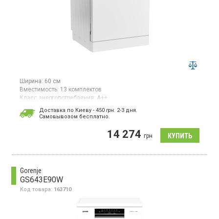
Ширина:
60 см
Вместимость:
13 комплектов
Класс энергопотребления:
А++
Цвет:
белый
Доставка по Киеву - 450
грн.
2-3 дня.
Цвет панели:
белый
Cамовывозом бесплатно.
Гарантия:
36 мес
Страна производитель товара:
Турция
14 274
грн
Полноразмерная отдельно стоящая посудомоечная машина,
загрузка 13 комплектов, 5 программ, отсрочка пуска,
половинная загрузка
Gorenje
GS643E90W
Код товара:
163710