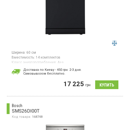
Ширина:
60 см
Вместимость:
14 комплектов
Класс энергопотребления:
А++
Цвет:
чёрный
Доставка по Киеву - 450
грн.
2-3 дня.
Сушка посуды:
конденсационная
Cамовывозом бесплатно.
Посудомоечная машина шириной 60 см вмещает до 14
17 225
комплектов посуды и оснащена инверторным двигателем.
грн
Bosch
SMS26DI00T
Код товара:
168748