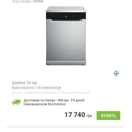
Код товара:
162604
Ширина:
60 см
Вместимость:
14 комплектов
Класс энергопотребления:
E "новый стандарт"
Цвет:
нержавеющая сталь
Доставка по Киеву - 450
грн.
3-5 дней.
Сушка посуды:
конденсационная
Cамовывозом бесплатно.
Гарантия:
12 мес
17 740
Полноразмерная отдельно стоящая посудомоечная машина,
грн
загрузка 14 комплектов, 9 программ, половинная загрузка,
съемный верх, технология 6th SENSE.