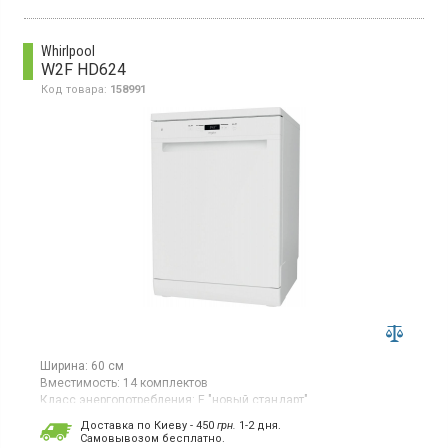
дисплей, таймер отсрочки старта, класс энергопотребления
А+++, регулировка корзины, корзина для столовых приборов,
звуковой сигнал, использование средств 3 в 1, защита от
Whirlpool
протечек.
W2F HD624
Код товара:
158991
Ширина:
60 см
Вместимость:
14 комплектов
Класс энергопотребления:
E "новый стандарт"
Цвет:
белый
Доставка по Киеву - 450
грн.
1-2 дня.
Гарантия:
12 мес
Cамовывозом бесплатно.