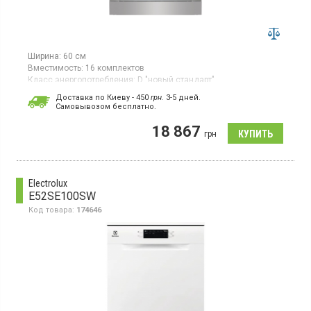
Ширина:
60 см
Вместимость:
16 комплектов
Класс энергопотребления:
D "новый стандарт"
Цвет:
серебристый
Доставка по Киеву - 450
грн.
3-5 дней.
Гарантия:
24 мес
Cамовывозом бесплатно.
Полноразмерная отдельно стоящая посудомоечная машина,
18 867
загрузка 16 комплектов, 6 программ, TotalDry, третья корзина.
грн
Electrolux
E52SE100SW
Код товара:
174646