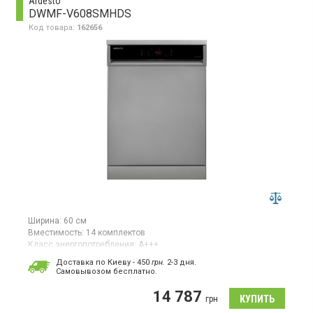
Ardesto
эффективного высушивания посуды.
DWMF-V608SMHDS
Код товара:
162656
Ширина:
60 см
Вместимость:
14 комплектов
Класс энергопотребления:
А+++
Цвет:
серебристый
Доставка по Киеву - 450
грн.
2-3 дня.
Сушка посуды:
турбосушка
Cамовывозом бесплатно.
Гарантия:
12 мес
14 787
Отдельностоящая посудомоечная машина, загрузка
грн
14 комплектов, 8 программ, 5 температурных режимов, LED