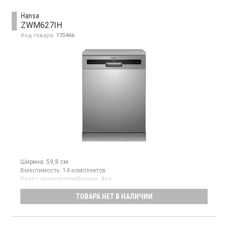
управление, подсветка, автооткрывание двери drying assist,
цвет серебристый.
Hansa
ZWM627IH
Код товара:
173466
Ширина:
59,8 см
Вместимость:
14 комплектов
Класс энергопотребления:
А++
Цвет:
нержавеющая сталь
ТОВАРА НЕТ В НАЛИЧИИ
Сушка посуды:
конденсационная
Гарантия:
12 мес
Посудомоечная машина, вместимость 14 комплектов, класс
энергопотребления A++, конденсационная сушка, 7