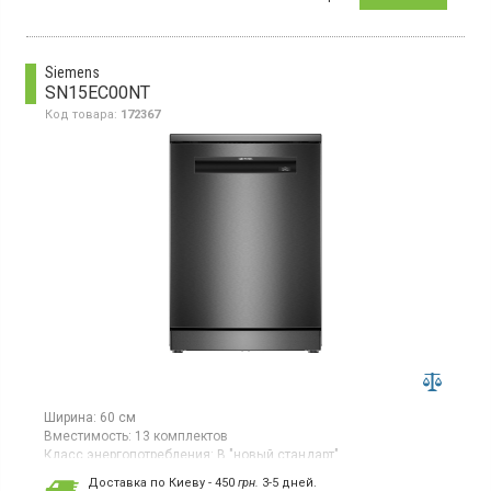
загрузка 15 комплектов, 6 программ, класс энергопотребления
Е (новый стандарт), светодиодный дисплей, отсрочка старта
до 24 ч, блокировка от детей, третья корзина, активная сушка
вентилятором, цвет жемчужина инокс.
Siemens
SN15EC00NT
Код товара:
172367
Ширина:
60 см
Вместимость:
13 комплектов
Класс энергопотребления:
B "новый стандарт"
Цвет:
чёрный
Доставка по Киеву - 450
грн.
3-5 дней.