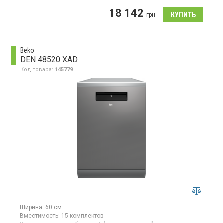
Страна производитель товара:
Польша
18 142
Полноразмерная отдельно стоящая посудомоечная машина,
грн
загрузка 14 комплектов, 9 программ, половинная загрузка,
съемный верх, технология 6th SENSE.
Beko
DEN 48520 XAD
Код товара:
145779
Ширина:
60 см
Вместимость:
15 комплектов