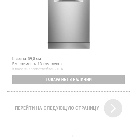
Ширина:
59,8 см
Вместимость:
13 комплектов
Класс энергопотребления:
А++
Цвет:
нержавеющая сталь
ТОВАРА НЕТ В НАЛИЧИИ
Сушка посуды:
конденсационная
Гарантия:
12 мес
Посудомоечная машина шириной 60 см вмещает до 13
комплектов посуды и оснащена инверторным двигателем.
Модель имеет класс энергоэффективности A++, класс мойки A
и класс сушки A, использует конденсационный тип сушки.
ПЕРЕЙТИ НА СЛЕДУЮЩУЮ СТРАНИЦУ