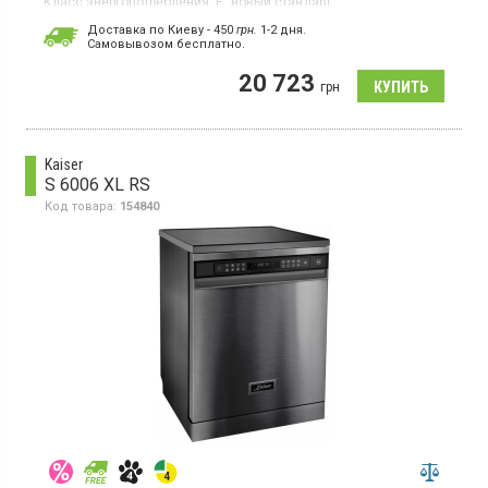
Класс энергопотребления:
E "новый стандарт"
Цвет:
нержавеющая сталь
Доставка по Киеву - 450
грн.
1-2 дня.
Гарантия:
36 мес
Cамовывозом бесплатно.
Страна производитель товара:
Турция
20 723
Полноразмерная отдельно стоящая посудомоечная машина,
грн
загрузка 15 комплектов, 8 программ, половинная загрузка,
третья корзина, AutoDose.
Kaiser
S 6006 XL RS
Код товара:
154840