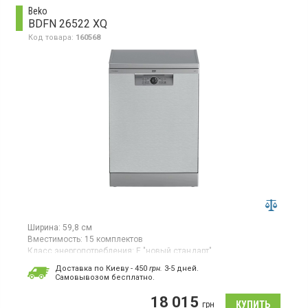
Beko
BDFN 26522 XQ
Код товара:
160568
Ширина:
59,8 см
Вместимость:
15 комплектов
Класс энергопотребления:
E "новый стандарт"
Цвет:
нержавеющая сталь
Доставка по Киеву - 450
грн.
3-5 дней.
Сушка посуды:
турбосушка
Cамовывозом бесплатно.
Гарантия:
36 мес
18 015
Полноразмерная отдельно стоящая посудомоечная машина,
грн