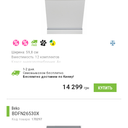
Ширина:
59,8 см
Вместимость:
12 комплектов
Класс энергопотребления:
А+
Цвет:
белый
1-2 дня.
Гарантия:
36 мес
Cамовывозом бесплатно.
Бесплатно доставим по Киеву!
Полноразмерная посудомойка, загрузка 12 комплектов, 4
программы, половинная загрузка, отсрочка старта, класс
14 299
энергопотребления А+, блокировка от детей
грн
Beko
BDFN26530X
Код товара:
170297