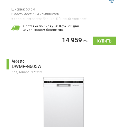
Ширина:
60 см
Вместимость:
14 комплектов
Класс энергопотребления:
D "новый стандарт"
Цвет:
белый
Доставка по Киеву - 450
грн.
2-3 дня.
Cамовывозом бесплатно.
Полноразмерная отдельно стоящая посудомоечная машина,
загрузка 14 комплектов, 7 программ, третья корзина,
14 959
половинная загрузка.
грн
Ardesto
DWMF-G605W
Код товара:
173219