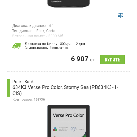
Диагональ дисплея:
6 "
Тип дисплея:
E-Ink, Carta
Встроенная память:
8000 Мб
Гарантия:
24 мес
Доставка по Киеву - 300
грн.
1-2 дня.
Страна производитель товара:
Китай
Cамовывозом бесплатно.
Электронная книга, диагональ экрана 6", разрешение экрана
6 907
1024x758, антибликовое покрытие, 8 Гб встроенной памяти,
грн
поддержка карт памяти
PocketBook
634K3 Verse Pro Color, Stormy Sea (PB634K3-1-
CIS)
Код товара:
161736