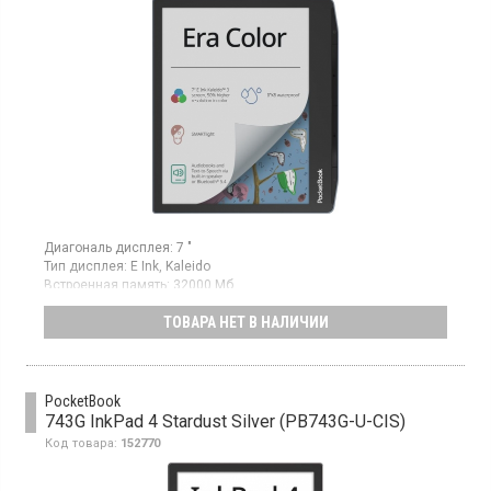
Диагональ дисплея:
7 "
Тип дисплея:
E Ink, Kaleido
Встроенная память:
32000 Мб
Гарантия:
24 мес
ТОВАРА НЕТ В НАЛИЧИИ
Электронная книга, диагональ 7”, матрица E Ink Kaleido, 32 Гб
встроенной памяти, датчик обложки, защита от воды IPX8
PocketBook
743G InkPad 4 Stardust Silver (PB743G-U-CIS)
Код товара:
152770