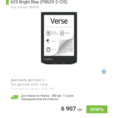
629 Bright Blue (PB629-2-CIS)
Код товара:
154719
Диагональ дисплея:
6 "
Тип дисплея:
E-Ink, Carta
Встроенная память:
8000 Мб
Гарантия:
24 мес
Доставка по Киеву - 300
грн.
1-2 дня.
Страна производитель товара:
Китай
Cамовывозом бесплатно.
Электронная книга, диагональ экрана 6", разрешение экрана
6 907
1024x758, антибликовое покрытие, 8 Гб встроенной памяти,
грн
поддержка карт памяти