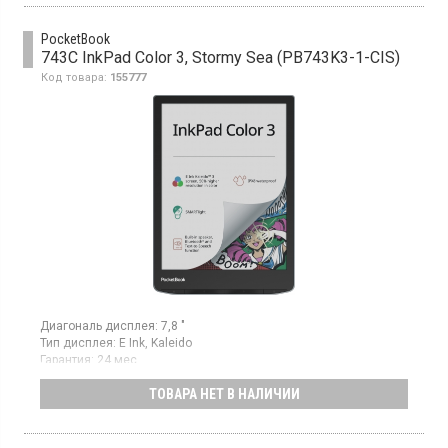
PocketBook
743C InkPad Color 3, Stormy Sea (PB743K3-1-CIS)
Код товара:
155777
Диагональ дисплея:
7,8 "
Тип дисплея:
E Ink, Kaleido
Гарантия:
24 мес
Страна производитель товара:
Китай
ТОВАРА НЕТ В НАЛИЧИИ
Электронная книга, диагональ 7.8”, ОС Linux /4.9.56, сенсорный
дисплей