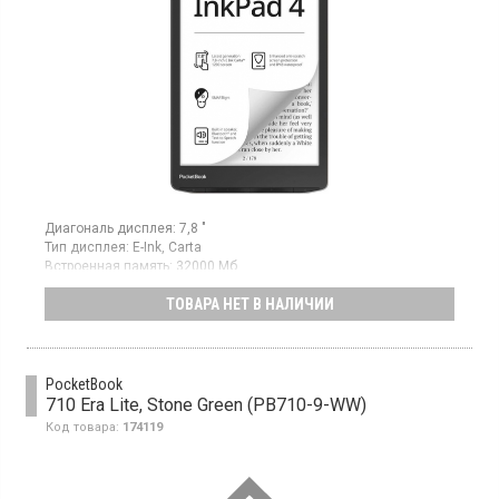
Диагональ дисплея:
7,8 "
Тип дисплея:
E-Ink, Carta
Встроенная память:
32000 Мб
Гарантия:
24 мес
ТОВАРА НЕТ В НАЛИЧИИ
Страна производитель товара:
Китай
Электронная книга, матрица E Ink Carta, антибликовое
покрытие, 32 Гб встроенной памяти, поддержка карт памяти,
Bluetooth, Wi-Fi
PocketBook
710 Era Lite, Stone Green (PB710-9-WW)
Код товара:
174119