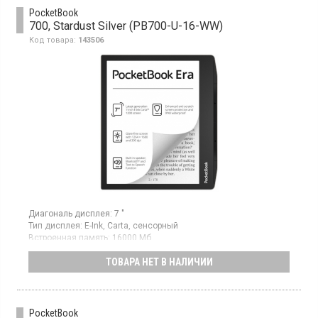
PocketBook
700, Stardust Silver (PB700-U-16-WW)
Код товара:
143506
Диагональ дисплея:
7 "
Тип дисплея:
E-Ink, Carta, сенсорный
Встроенная память:
16000 Мб
Гарантия:
24 мес
ТОВАРА НЕТ В НАЛИЧИИ
Страна производитель товара:
Китай
Электронная книга с подсветкой, 16 Гб встроенной памяти,
водозащита IPX8, функция преобразования текста в речь, G-
сенсор (автоповорот), датчик обложки
PocketBook