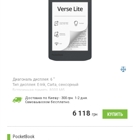
Диагональ дисплея:
6 "
Тип дисплея:
E-Ink, Carta, сенсорный
Встроенная память:
8000 Мб
Гарантия:
24 мес
Доставка по Киеву - 300
грн.
1-2 дня.
Cамовывозом бесплатно.
Электронная книга, диагональ 6”, антибликовое покрытие
экрана, 8 Гб встроенной памяти, Wi-Fi
6 118
грн
PocketBook