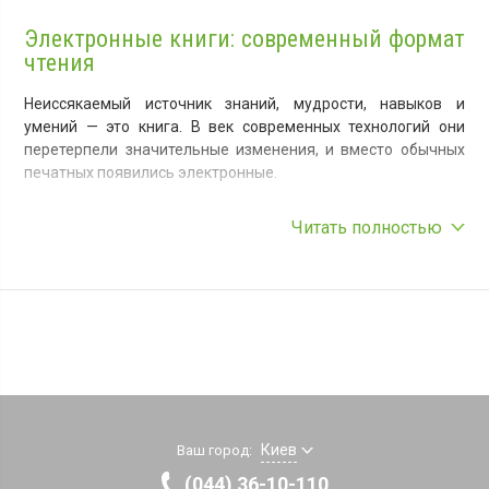
Электронные книги: современный формат
чтения
Неиссякаемый источник знаний, мудрости, навыков и
умений — это книга. В век современных технологий они
перетерпели значительные изменения, и вместо обычных
печатных появились электронные.
Электронные книги — компактные и удобные устройства,
Читать полностью
позволяющие носить с собой тысячи томов в цифровом
формате и в любой момент обратиться к ним. Электрокниги
– это своего рода планшеты с узким диапазоном функций.
Учитывая большую популярность данного девайса,
производители подстраиваются под потребителя и
оснащают новые модели полезными функциями: сенсорный
экран, выход в интернет, фотографии, воспроизведение
видео и музыки. Эти устройства отличаются низким
энергопотреблением и могут работать без подзарядки 3-4
недели.
Киев
Ваш город:
(044) 36-10-110