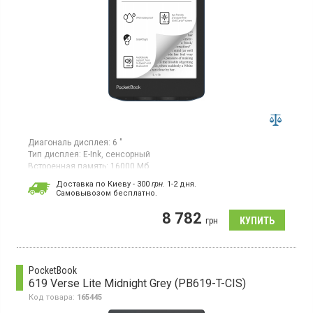
Диагональ дисплея:
6 "
Тип дисплея:
E-Ink, сенсорный
Встроенная память:
16000 Мб
Гарантия:
24 мес
Доставка по Киеву - 300
грн.
1-2 дня.
Страна производитель товара:
Китай
Cамовывозом бесплатно.
Электронная книга, диагональ 6”, дисплей E-ink, разрешение
8 782
экрана 1072 x 1448, емкостный сенсор, встроенная подсветка,
грн
ОС Linux 3.10.65
PocketBook
619 Verse Lite Midnight Grey (PB619-T-CIS)
Код товара:
165445