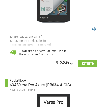
Диагональ дисплея:
6 "
Тип дисплея:
E Ink, Kaleido
Встроенная память:
16000 Мб
Гарантия:
24 мес
Доставка по Киеву - 300
грн.
1-2 дня.
Cамовывозом бесплатно.
Электронная книга, диагональ 6”, разрешение экрана
1448х1072, матрица E Ink Kaleido 3, антибликовое покрытие
9 386
дисплея, встроенная память 16 Гб, защита от воды
грн
PocketBook
634 Verse Pro Azure (PB634-A-CIS)
Код товара:
154144