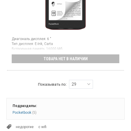
Диагональ дисплея:
6 "
Тип дисплея:
E-Ink, Carta
Встроенная память:
16000 Мб
Гарантия:
24 мес
ТОВАРА НЕТ В НАЛИЧИИ
Страна производитель товара:
Китай
Электронная книга, диагональ экрана 6", разрешение экрана
1448x1072, встроенная память 16 Гб, кнопки листания,
подсветка экрана
29
Показывать по:
Подразделы:
Pocketbook
(5)
недорогие
с wifi