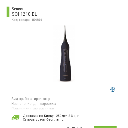
Sencor
SOI 1210 BL
Код товара:
154354
Вид прибора:
ирригатор
Назначение:
для взрослых
Подзарядка:
аккумулятор
Страна производитель товара:
Китай
Доставка по Киеву - 250
грн.
2-3 дня.
Cамовывозом бесплатно.
Ирригатор полости рта, работа от Li-ion аккумулятора,
светодиодный индикатор заряда, время работы: 56 мин / 2