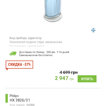
Вид прибора:
ирригатор
Технология подачи струи:
импульсная
Подзарядка:
аккумулятор
Гарантия:
24 мес
Доставка по Киеву - 250
грн.
7-14 дней.
Cамовывозом бесплатно.
Ирригатор аккумуляторный с технологией пульсации имеет три
режима: очистка, деликатная очистка и массаж десен.
Оснащен двумя насадками и емкостью для воды объемом
СКИДКА -37%
200 мл. Цвет голубой.
4 699
грн
2 947
грн
Philips
HX 3826/31
Код товара:
153002