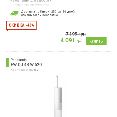
Назначение:
для взрослых
Подзарядка:
аккумулятор
Гарантия:
12 мес
Доставка по Киеву - 250
грн.
5-6 дней.
Страна производитель товара:
Китай
Cамовывозом бесплатно.
СКИДКА -43%
7 199
грн
4 091
грн
Panasonic
EW DJ 4B W 520
Код товара:
157457