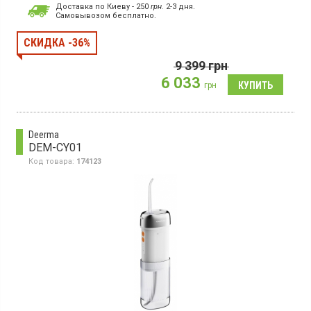
Ирригатор стационарный, работа от сети, 4 режима чистки, 10
Доставка по Киеву - 250
грн.
2-3 дня.
уровней давления, резервуар для воды 600 мл, 5 насадок,
Cамовывозом бесплатно.
магнитная зарядная док-станция с функцией автоматического
отключения, футляр для перевозки, эргономичный дизайн
СКИДКА -36%
9 399
грн
6 033
грн
Deerma
DEM-CY01
Код товара:
174123