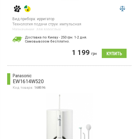
Вид прибора:
ирригатор
Технология подачи струи:
импульсная
Назначение:
для взрослых
Подзарядка:
аккумулятор
Доставка по Киеву - 250
грн.
1-2 дня.
Cамовывозом бесплатно.
Ирригатор с технологией пульсации для эффективной очистки
зубов и ухода за десной. Работает от аккумулятора и
1 199
поддерживает четыре режима работы: бережная, стандартная,
грн
тщательная и глубокая чистка.
Panasonic
EW1614W520
Код товара:
168596