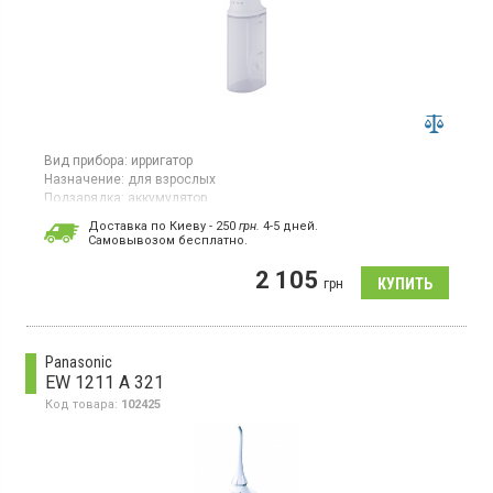
Вид прибора:
ирригатор
Назначение:
для взрослых
Подзарядка:
аккумулятор
Гарантия:
24 мес
Доставка по Киеву - 250
грн.
4-5 дней.
Cамовывозом бесплатно.
Ирригатор, для взрослых,работа до 100 дней, время зарядки - 3
ч, светодиодная индикация, 5 режимов очистки, 3 насадки,
2 105
функция памяти, частота пульсации воды - 1900 раз/мин,
грн
съемный резервуар для воды - 200 мл, отсек для хранения
насадок, дорожный чехол.
Panasonic
EW 1211 A 321
Код товара:
102425