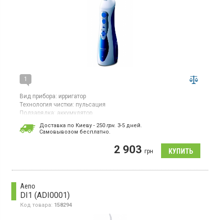
1
Вид прибора:
ирригатор
Технология чистки:
пульсация
Подзарядка:
аккумулятор
Гарантия:
36 мес
Доставка по Киеву - 250
грн.
3-5 дней.
Страна производитель товара:
Япония
Cамовывозом бесплатно.
Ирригатор полости рта, работа от аккумулятора, 3 режима
2 903
чистки: бережная/массаж десен/удаление налета, резервуар
грн
для воды - 130 мл, водонепроницаемый корпус, индикация
включения.
Aeno
DI1 (ADI0001)
Код товара:
158294