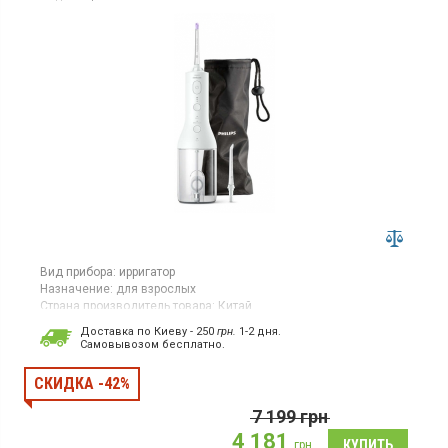
Вид прибора:
ирригатор
Назначение:
для взрослых
Страна производитель товара:
Китай
Ирригатор, для взрослых, 2 режима очистки межзубного
Доставка по Киеву - 250
грн.
1-2 дня.
пространства, 3 уровня интенсивности, 2 насадки, резервуар
Cамовывозом бесплатно.
для воды -250 мл, полная чистка за 60 сек, быстрая и
универсальная зарядка с кабелем USB-A на малый штекер
СКИДКА -42%
7 199
грн
4 181
грн