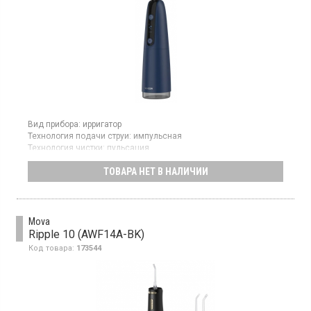
Вид прибора:
ирригатор
Технология подачи струи:
импульсная
Технология чистки:
пульсация
Подзарядка:
аккумулятор
ТОВАРА НЕТ В НАЛИЧИИ
Ирригатор с технологией пульсации для эффективной очистки
межзубных промежутков и ухода за десной. Работает от
аккумулятора и поддерживает пять режимов работы: мягкий,
комфортный, стандартный, импульсный и пользовательский.
Mova
Ripple 10 (AWF14A-BK)
Код товара:
173544