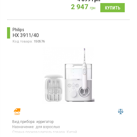
мл. Работает от аккумулятора с автономностью до 14 дней. В
2 947
комплекте есть насадки, зарядный кабель, инструкция и
грн
гарантийный талон. Цвет – пурпурный.
Philips
HX 3911/40
Код товара:
150576
Вид прибора:
ирригатор
Назначение:
для взрослых
Страна производитель товара:
Китай