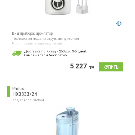
Вид прибора:
ирригатор
Технология подачи струи:
импульсная
Назначение:
универсальный
Гарантия:
36 мес
Доставка по Киеву - 250
грн.
3-5 дней.
Cамовывозом бесплатно.
Ирригатор с пульсирующей подачей воды оснащен 10
режимами работы и резервуаром объемом 600 мл. Работает от
5 227
сети, имеет защиту корпуса по стандарту IPX7. В комплекте 4
грн
насадки. Подходит для всей семьи. Цвет – белый.
Philips
HX3333/24
Код товара:
169634