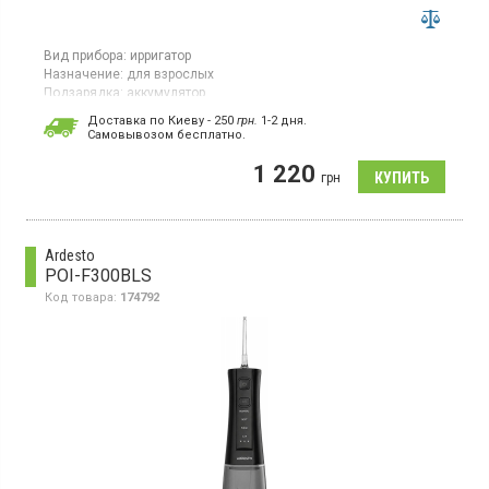
Вид прибора:
ирригатор
Назначение:
для взрослых
Подзарядка:
аккумулятор
Гарантия:
12 мес
Доставка по Киеву - 250
грн.
1-2 дня.
Страна производитель товара:
Китай
Cамовывозом бесплатно.
Ирригатор портативный для взрослых, 8 насадок, резервуар
1 220
для воды 300 мл, работа от аккумулятора
грн
Ardesto
POI-F300BLS
Код товара:
174792