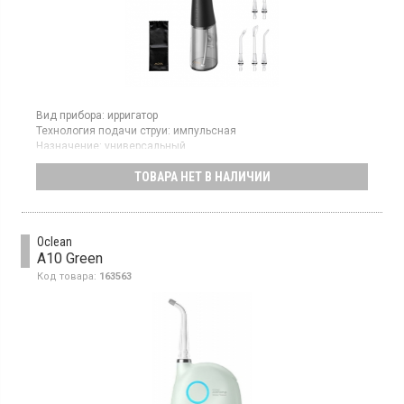
Вид прибора:
ирригатор
Технология подачи струи:
импульсная
Назначение:
универсальный
Подзарядка:
аккумулятор
ТОВАРА НЕТ В НАЛИЧИИ
Гарантия:
12 мес
Ирригатор универсальной возрастной группы с пульсирующей
подачей воды. Оснащен четырьмя режимами работы:
повседневная очистка, промывка брекетов, удаление налета,
глубокая очистка и массаж десен.
Oclean
A10 Green
Код товара:
163563