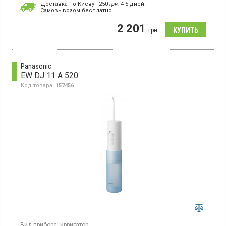
Доставка по Киеву - 250
грн.
4-5 дней.
Cамовывозом бесплатно.
Аккумуляторный ирригатор с технологией пульсации,
обеспечивающий до 1700 импульсов воды в минуту. Оснащен
2 201
5 режимами работы: детский, легкий, средний, высокий и
грн
точечный. В комплекте 3 насадки. Давление воды – до 140
PSI. Резервуар для воды емкостью 240 мл. Время работы от
одного заряда – до 100 дней. Имеется индикатор зарядки.
Цвет – белый.
Panasonic
EW DJ 11 A 520
Код товара:
157456
Вид прибора:
ирригатор