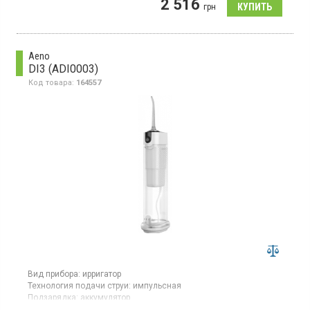
2 516
недели при 2 чистках в день, время зарядки: 8 ч, 3 режима
грн
подачи воды, 4 насадки, резервуар для воды - 150 мл, частота
насоса: 1400 импульсов в минуту, чехол в комплекте.
Aeno
DI3 (ADI0003)
Код товара:
164557
Вид прибора:
ирригатор
Технология подачи струи:
импульсная
Подзарядка:
аккумулятор
Гарантия:
24 мес