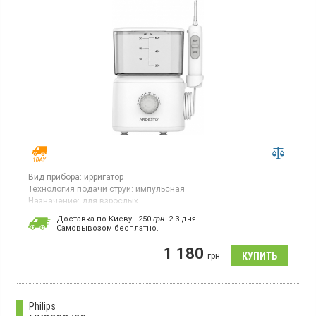
Вид прибора:
ирригатор
Технология подачи струи:
импульсная
Назначение:
для взрослых
Ирригатор стационарный для взрослых, мощность 24 Вт, 5
Доставка по Киеву - 250
грн.
2-3 дня.
насадок, 10 режимов, таймер 3 минуты, резервуар для
Cамовывозом бесплатно.
воды 600 мл, питание от сети, цвет белый
1 180
грн
Philips