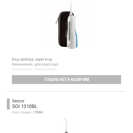
Вид прибора:
ирригатор
Назначение:
для взрослых
Подзарядка:
аккумулятор
Гарантия:
12 мес
ТОВАРА НЕТ В НАЛИЧИИ
Страна производитель товара:
Китай
Ирригатор полости рта, работа от аккумулятора, Li-ion
аккумулятор, 3 режима чистки: ежедневная/бережная/
массаж, резервуар для воды - 150 мл, светодиодный
индикатор, 5 насадок
Sencor
SOI 1310BL
Код товара:
173861