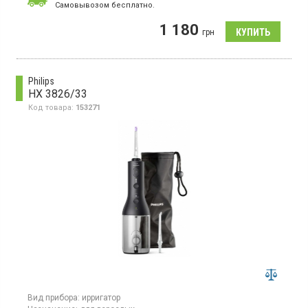
насадок, 10 режимов, таймер 3 минуты, резервуар для
Cамовывозом бесплатно.
воды 600 мл, питание от сети, цвет черный
1 180
грн
Philips
HX 3826/33
Код товара:
153271
Вид прибора:
ирригатор