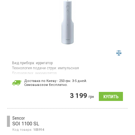
Вид прибора:
ирригатор
Технология подачи струи:
импульсная
Подзарядка:
аккумулятор
Ирригатор с технологией пульсации работает от аккумулятора и
Доставка по Киеву - 250
грн.
3-5 дней.
поддерживает пять режимов работы. В комплекте две
Cамовывозом бесплатно.
насадки. Время зарядки составляет 17 часов, а
продолжительность работы на одном заряде – около 10 минут.
3 199
грн
Цвет устройства голубой.
Sencor
SOI 1100 SL
Код товара:
105914