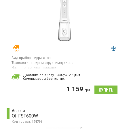
Вид прибора:
ирригатор
Технология подачи струи:
импульсная
Назначение:
для взрослых
Портативный ирригатор, для взрослых, 6 сменных
Доставка по Киеву - 250
грн.
2-3 дня.
насадок, резервуар для воды 300 мл, источник
Cамовывозом бесплатно.
питания аккумулятор, емкость аккумулятора 1500
мАч, цвет белый.
1 159
грн
Ardesto
OI-FST600W
Код товара:
174791