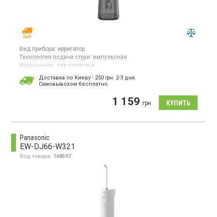
Вид прибора:
ирригатор
Технология подачи струи:
импульсная
Назначение:
для взрослых
Подзарядка:
аккумулятор
Доставка по Киеву - 250
грн.
2-3 дня.
Cамовывозом бесплатно.
Портативный ирригатор, для взрослых, 6 сменных
насадок, резервуар для воды 300 мл, источник
1 159
питания аккумулятор, емкость аккумулятора 1500
грн
мАч, цвет черный.
Panasonic
EW-DJ66-W321
Код товара:
168597