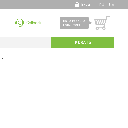
Вход
RU
UA
Ваша корзина
Callback
пока пуста
ano