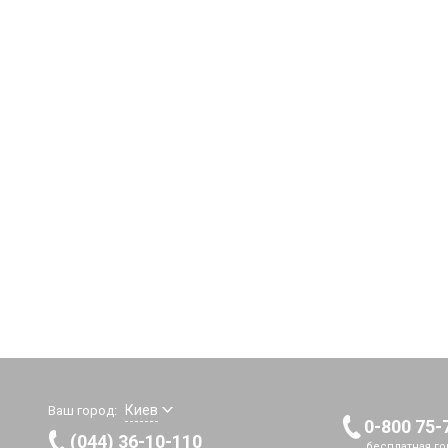
Киев
Ваш город:
0-800 75-
(044) 36-10-110
бесплатная го