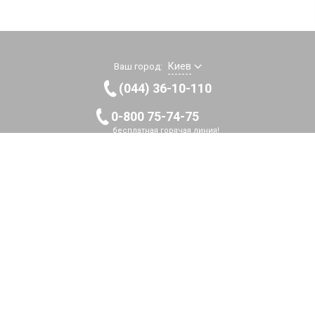
Киев
Ваш город:
(044) 36-10-110
0-800 75-74-75
бесплатная горячая линия!
Callback
Пн-Пт 9:00-20:00
Сб 9:00-19:00
Вс 9:00-17:00
Наша страница
на Facebook