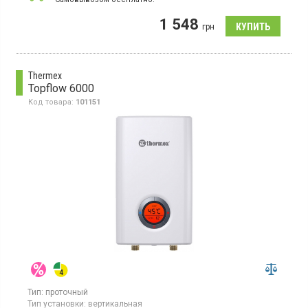
1 548
грн
Thermex
Topflow 6000
Код товара:
101151
Тип:
проточный
Тип установки:
вертикальная