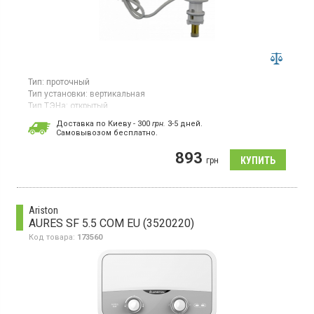
Тип:
проточный
Тип установки:
вертикальная
Тип ТЭНа:
открытый
Проточный водонагреватель, механическое управление,
Доставка по Киеву - 300
грн.
3-5 дней.
световой индикатор, максимальная температура нагрева 60
Cамовывозом бесплатно.
град
893
грн
Ariston
AURES SF 5.5 COM EU (3520220)
Код товара:
173560