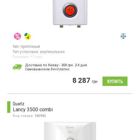
Тип:
проточный
Тип установки:
вертикальная
Гарантия:
12 мес
Страна производитель товара:
Россия
Доставка по Киеву - 300
грн.
2-4 дня.
Cамовывозом бесплатно.
Водонагреватель проточный, электронное управление,
дисплей, установка над раковиной
8 287
грн
Quartz
Lancy 3500 combi
Код товара:
165942