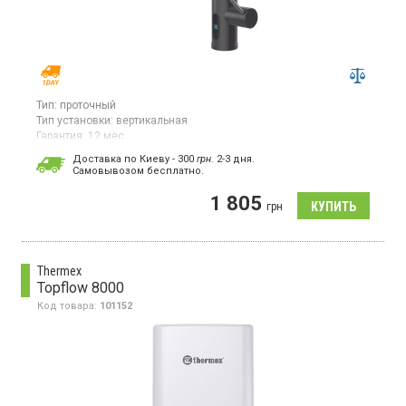
Тип:
проточный
Тип установки:
вертикальная
Гарантия:
12 мес
Проточный водонагреватель, мощность 3.3 кВт,
Доставка по Киеву - 300
грн.
2-3 дня.
производительность 1.48 л/мин, регулировка температуры,
Cамовывозом бесплатно.
медный нагревательный элемент
1 805
грн
Thermex
Topflow 8000
Код товара:
101152