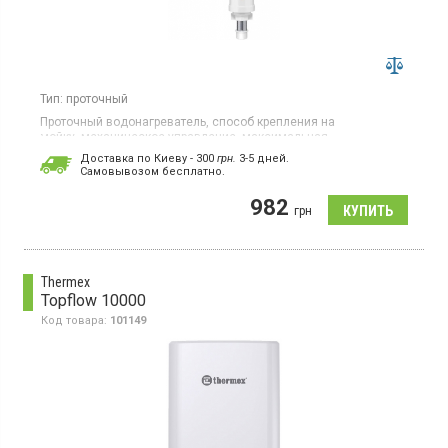
Тип:
проточный
Проточный водонагреватель, способ крепления на
мойку, механическое управление, максимальная
электрическая мощность 3000 Вт, материал нагревательного
Доставка по Киеву - 300
грн.
3-5 дней.
элемента нержавеющая сталь, максимальное рабочее
Cамовывозом бесплатно.
давление воды 0.6 мПа
982
грн
Thermex
Topflow 10000
Код товара:
101149