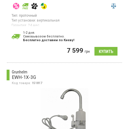
Тип:
проточный
Тип установки:
вертикальная
Гарантия:
24 мес
Водонагреватель проточный, мощность 8.5 кВт,
1-2 дня.
производительность 2.2 л/мин, корпус из пластика
Cамовывозом бесплатно.
Бесплатно доставим по Киеву!
7 599
грн
Grunhelm
EWH-1X-3G
Код товара:
151817