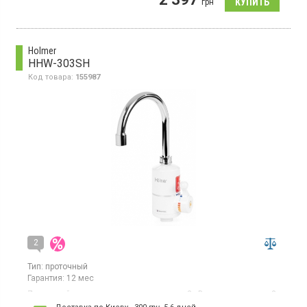
грн
Holmer
HHW-303SH
Код товара:
155987
2
Тип:
проточный
Гарантия:
12 мес
Проточный водонагреватель, мощность 3 кВт, время нагрева 3-
5 секунд, класс защиты IPX4, давление воды 0,04-0,6 мПа