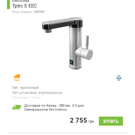
Electrolux
Tptrc S EEC
Код товара:
149749
Тип:
проточный
Тип установки:
вертикальная
Гарантия:
12 мес
Проточный водонагреватель, мощность 3.3 кВт,
Доставка по Киеву - 300
грн.
2-3 дня.
производительность 1.48 л/мин, дисплей, медный
Cамовывозом бесплатно.
нагревательный элемент
2 755
грн