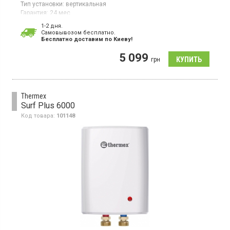
Тип установки:
вертикальная
Гарантия:
24 мес
Водонагреватель проточный, мощность 5.5 кВт,
1-2 дня.
производительность 2.2 л/мин, 3 температурных режима,
Cамовывозом бесплатно.
Бесплатно доставим по Киеву!
корпус из пластика
5 099
грн
Thermex
Surf Plus 6000
Код товара:
101148