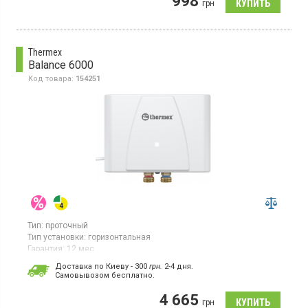
998
грн
Thermex
Balance 6000
Код товара:
154251
Тип:
проточный
Тип установки:
горизонтальная
Гарантия:
12 мес
Страна производитель товара:
Китай
Доставка по Киеву - 300
грн.
2-4 дня.
Cамовывозом бесплатно.
Проточный водонагреватель, мощность 6 кВт, защита от
включения без воды
4 665
грн