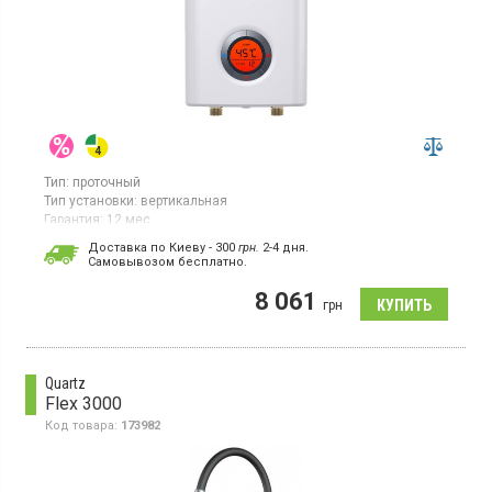
Тип:
проточный
Тип установки:
вертикальная
Гарантия:
12 мес
Страна производитель товара:
Китай
Доставка по Киеву - 300
грн.
2-4 дня.
Cамовывозом бесплатно.
Проточный водонагреватель, мощность 8000 Вт, электронное
управление, дисплей, установка над раковиной,
8 061
нагревательный элемент из нержавеющей стали, спиральный
грн
нагревательный элемент, выбор температуры, защита от
перегрева
Quartz
Flex 3000
Код товара:
173982