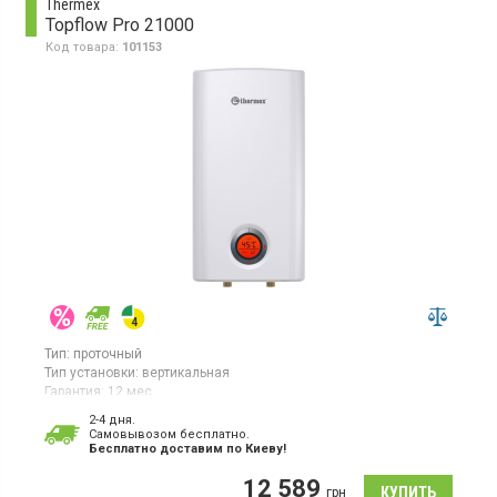
Thermex
Topflow Pro 21000
Код товара:
101153
Тип:
проточный
Тип установки:
вертикальная
Гарантия:
12 мес
Страна производитель товара:
Китай
2-4 дня.
Cамовывозом бесплатно.
Водонагреватель проточный, электронное управление, монтаж
Бесплатно доставим по Киеву!
над раковиной, выбор температуры нагрева
12 589
грн