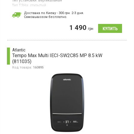
Тип установки:
вертикальная
Тип ТЭНа:
открытый
Проточный водонагреватель, мокрый ТЭН, механическое
Доставка по Киеву - 300
грн.
2-3 дня.
управление, производительность 1.2 л/мин
Cамовывозом бесплатно.
1 490
грн
Atlantic
Tempo Max Multi IECI-SW2C85 MP 8.5 kW
(811035)
Код товара:
160895