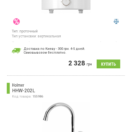
Тип:
проточный
Тип установки:
вертикальная
Проточный водонагреватель, монтаж над раковиной, медный
нагревательный элемент, в комплекте гусак и душевая
Доставка по Киеву - 300
грн.
4-5 дней.
насадка
Cамовывозом бесплатно.
2 328
грн
Holmer
HHW-202L
Код товара:
155986