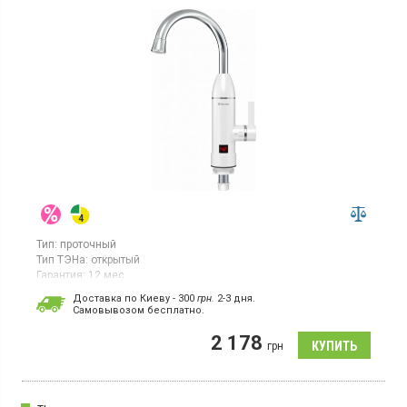
Тип:
проточный
Тип ТЭНа:
открытый
Гарантия:
12 мес
Страна производитель товара:
Китай
Доставка по Киеву - 300
грн.
2-3 дня.
Cамовывозом бесплатно.
Проточный водонагреватель, производительность 1.7 л/мин,
дисплей, ТЭН из нержавеющей стали
2 178
грн