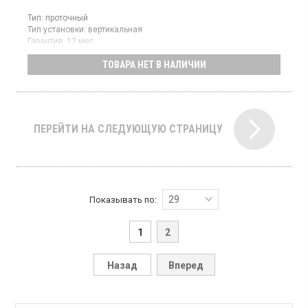
Тип:
проточный
Тип установки:
вертикальная
Гарантия:
12 мес
Страна производитель товара:
Китай
ТОВАРА НЕТ В НАЛИЧИИ
Водонагреватель проточный, гидравлическое управление,
защита от перегрева, универсальное размещение
ПЕРЕЙТИ НА СЛЕДУЮЩУЮ СТРАНИЦУ
29
Показывать по:
1
2
Назад
Вперед