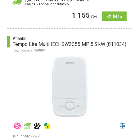
Доставка по Киеву - 300
грн.
5-6 дней.
Cамовывозом бесплатно.
1 155
грн
Atlantic
Tempo Lite Multi IECI-SW2C55 MP 5.5 kW (811034)
Код товара:
160894
Тип:
проточный