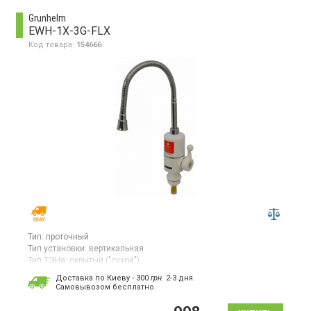
Grunhelm
EWH-1X-3G-FLX
Код товара:
154666
Тип:
проточный
Тип установки:
вертикальная
Тип ТЭНа:
скрытый ("сухой")
Проточный водонагреватель, мощность 3 кВт, гибкий излив,
Доставка по Киеву - 300
грн.
2-3 дня.
максимальная температура нагрева 60 градусов
Cамовывозом бесплатно.