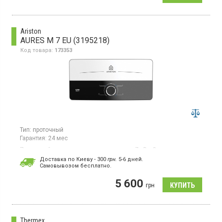
Ariston
AURES M 7 EU (3195218)
Код товара:
173353
Тип:
проточный
Гарантия:
24 мес
Проточный водонагреватель, мощность 7 кВт, 3 режима
настройки, управление механическое, прямоугольная
Доставка по Киеву - 300
грн.
5-6 дней.
форма, установка горизонтальная, над раковиной.
Cамовывозом бесплатно.
5 600
грн
Thermex