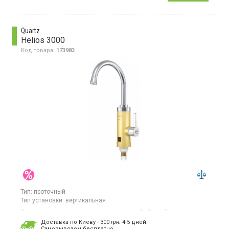
Quartz
Helios 3000
Код товара:
173983
Тип:
проточный
Тип установки:
вертикальная
Проточный водонагреватель, мощность 3 кВт, гибкий
поворотный излив, производительность 1.8-2.0 л/мин
Доставка по Киеву - 300
грн.
4-5 дней.
Cамовывозом бесплатно.