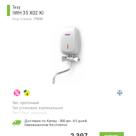
Tesy
IWH 35 X02 KI
Код товара:
77690
Тип:
проточный
Тип установки:
вертикальная
Тип ТЭНа:
открытый
Гарантия:
12 мес
Доставка по Киеву - 300
грн.
4-5 дней.
Страна производитель товара:
Болгария
Cамовывозом бесплатно.
Электрический проточный бойлер, нагревательный элемент:
2 397
мокрый ТЭН, управление: механическое.