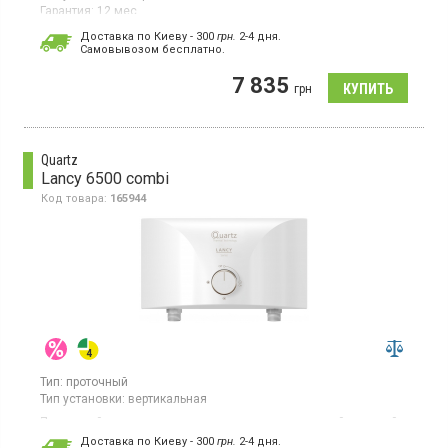
Гарантия:
12 мес
Страна производитель товара:
Китай
Доставка по Киеву - 300
грн.
2-4 дня.
Cамовывозом бесплатно.
Водонагреватель проточный, электронное управление,
дисплей, установка над раковиной
7 835
грн
Quartz
Lancy 6500 combi
Код товара:
165944
Тип:
проточный
Тип установки:
вертикальная
Проточный водонагреватель, монтаж над раковиной, медный
нагревательный элемент, в комплекте гусак и душевая
Доставка по Киеву - 300
грн.
2-4 дня.