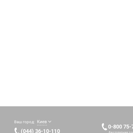
Киев
Ваш город:
0-800 75-
(044) 36-10-110
бесплатная го