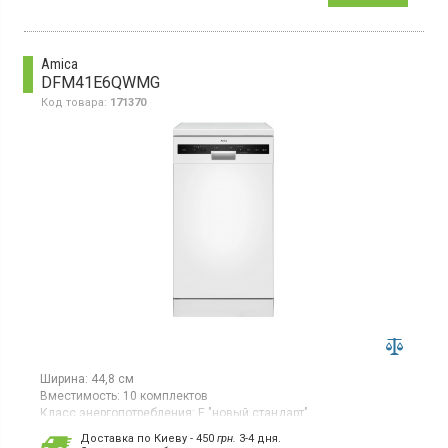
комплектов, 6 программ, защита стекла, АкваИнтенс, Fast +.
Amica
DFM41E6QWMG
Код товара:
171370
Ширина:
44,8 см
Вместимость:
10 комплектов
Класс энергопотребления:
E "новый стандарт"
Цвет:
белый
Доставка по Киеву - 450
грн.
3-4 дня.
Сушка посуды:
конденсационная