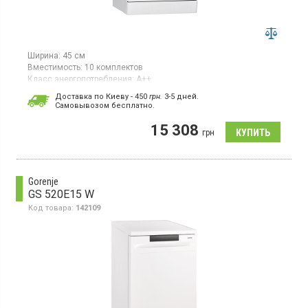
Ширина:
45 см
Вместимость:
10 комплектов
Класс энергопотребления:
А++
Цвет:
белый
Доставка по Киеву - 450
грн.
3-5 дней.
Гарантия:
12 мес
Cамовывозом бесплатно.
Страна производитель товара:
Польша
15 308
Узкая отдельно стоящая посудомоечная машина, загрузка 10
грн
комплектов, 7 программ, регулируемая верхняя корзина, класс
энергопотребления А++, электронное управление, дисплей,
отсрочка старта
Gorenje
GS 520E15 W
Код товара:
142109