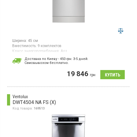
Ширина:
45 см
Вместимость:
9 комплектов
Класс энергопотребления:
А++
Цвет:
нержавеющая сталь
Доставка по Киеву - 450
грн.
3-5 дней.
Цвет панели:
нержавеющая сталь
Cамовывозом бесплатно.
Сушка посуды:
AirDry
Гарантия:
12 мес
19 846
грн
Страна производитель товара:
Польша
Узкая отдельно стоящая посудомоечная машина, загрузка 9
комплектов, 8 программ, инверторный двигатель,
сушка AirDry, SatelliteClean
Ventolux
DWT4504 NA FS (X)
Код товара:
169513