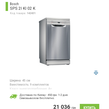
Bosch
SPS 2I KI 02 K
Код товара:
142431
Ширина:
45 см
Вместимость:
9 комплектов
Класс энергопотребления:
А+
Цвет:
нержавеющая сталь
Доставка по Киеву - 450
грн.
1-2 дня.
Сушка посуды:
конденсационная
Cамовывозом бесплатно.
Гарантия:
24 мес
Страна производитель товара:
Польша
21 036
грн