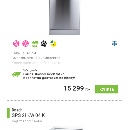
Ширина:
45 см
Вместимость:
10 комплектов
Класс энергопотребления:
А++
Цвет:
нержавеющая сталь
3-5 дней.
Сушка посуды:
конденсационная
Cамовывозом бесплатно.
Гарантия:
36 мес
Бесплатно доставим по Киеву!
Посудомоечная машина шириной 45 см рассчитана на 10
15 299
комплектов посуды. Оснащена синхронным мотором и
грн
относится к классу энергоэффективности A++ (по новому
стандарту – E или D). Имеет классы мойки и сушки A,
использует конденсационный тип сушки. Выполнено в цвете
нержавеющей стали.
Bosch
SPS 2I KW 04 K
Код товара:
142432