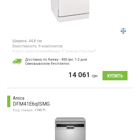
Ширина:
44,8 см
Вместимость:
9 комплектов
Класс энергопотребления:
E "новый стандарт"
Цвет:
белый
Доставка по Киеву - 450
грн.
1-2 дня.
Гарантия:
24 мес
Cамовывозом бесплатно.
Страна производитель товара:
Китай
14 061
Узкая отдельно стоящая посудомоечная машина, загрузка 9
грн
комплектов, 5 программ,
AquaStop, половинная загрузка.
Amica
DFM41E6qISMG
Код товара:
174571