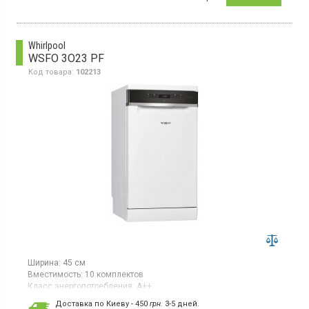
Узкая посудомоечная машина, загрузка 9 комплектов,
электронное управление, класс энергопотребления А, Home
Connect, двигатель iQdrive, ширина 45 см, цвет нержавеющая
сталь лакированная
Whirlpool
WSFO 3O23 PF
Код товара:
102213
Ширина:
45 см
Вместимость:
10 комплектов
Класс энергопотребления:
А++
Цвет:
белый
Доставка по Киеву - 450
грн.
3-5 дней.