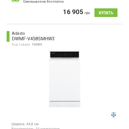
Гарантия:
12 мес
Cамовывозом бесплатно.
Страна производитель товара:
Польша
16 905
Узкая отдельно стоящая, загрузка 10 комплектов, 7
грн
программ, POWER CLEAN, половинная загрузка, технология 6th
Sense
Ardesto
DWMF-V458SMHW3
Код товара:
162655
Ширина:
44,8 см