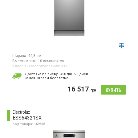
Ширина:
44,8 см
Вместимость:
10 комплектов
Класс энергопотребления:
А++
Цвет:
серебристый
Доставка по Киеву - 450
грн.
5-6 дней.
Сушка посуды:
конденсационная
Cамовывозом бесплатно.
Гарантия:
12 мес
16 517
Узкая посудомоечная машина шириной 45 см вмещает до 10
грн
комплектов посуды и оснащена инверторным двигателем.
Модель обладает классом энергоэффективности A++,
конденсационной системой сушки и электронным дисплеем.
Electrolux
ESS64321SX
Код товара:
169828