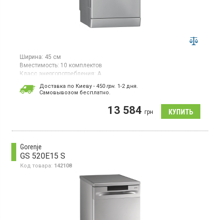
Ширина:
45 см
Вместимость:
10 комплектов
Класс энергопотребления:
A
Цвет:
серебристый
Доставка по Киеву - 450
грн.
1-2 дня.
Гарантия:
12 мес
Cамовывозом бесплатно.
Страна производитель товара:
Польша
13 584
Посудомоечная машина, вместимость посуды (комплекты):
грн
10, 6 программ, класс энергопотребления А, регулировка
верхней корзины
Gorenje
GS 520E15 S
Код товара:
142108