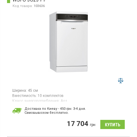
Код товара:
103636
Ширина:
45 см
Вместимость:
10 комплектов
Класс энергопотребления:
А++
Цвет:
белый
Доставка по Киеву - 450
грн.
3-4 дня.
Гарантия:
12 мес
Cамовывозом бесплатно.
Страна производитель товара:
Польша
17 704
Узкая отдельно стоящая, загрузка 10 комплектов, 7
грн
программ, POWER CLEAN, половинная загрузка, технология 6th
Sense