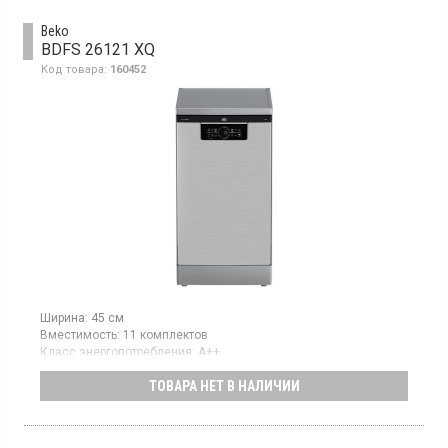
Beko
BDFS 26121 XQ
Код товара:
160452
Ширина:
45 см
Вместимость:
11 комплектов
Класс энергопотребления:
А++
Цвет:
нержавеющая сталь
ТОВАРА НЕТ В НАЛИЧИИ
Сушка посуды:
конденсационная
Гарантия:
36 мес
Узкая отдельно стоящая посудомоечная машина, загрузка 11
комплектов, 6 программ, класс энергопотребления А++,