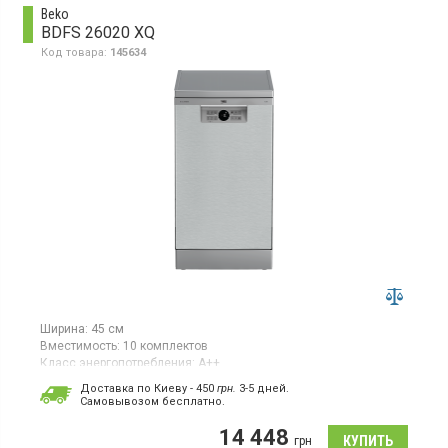
протечек.
Beko
BDFS 26020 XQ
Код товара:
145634
Ширина:
45 см
Вместимость:
10 комплектов
Класс энергопотребления:
А++
Цвет:
серебристый
Доставка по Киеву - 450
грн.
3-5 дней.
Гарантия:
36 мес
Cамовывозом бесплатно.
Страна производитель товара:
Турция
14 448
Узкая отдельно стоящая посудомоечная машина, загрузка 10
грн