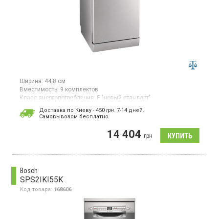
Ширина:
44,8 см
Вместимость:
9 комплектов
Класс энергопотребления:
E "новый стандарт"
Цвет:
нержавеющая сталь
Доставка по Киеву - 450
грн.
7-14 дней.
Гарантия:
24 мес
Cамовывозом бесплатно.
Страна производитель товара:
Китай
14 404
Узкая отдельно стоящая посудомоечная машина, загрузка 9
грн
комплектов, 5 программ,
AquaStop, половинная загрузка.
Bosch
SPS2IKI55K
Код товара:
168606