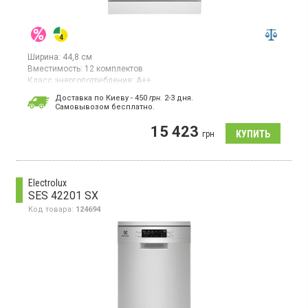
Ширина:
44,8 см
Вместимость:
12 комплектов
Класс энергопотребления:
А++
Сушка посуды:
конденсационная
Доставка по Киеву - 450
грн.
2-3 дня.
Cамовывозом бесплатно.
Посудомоечная машина, 12 комплектов, 4 программы, 3
температурных режимов, конденсационная сушка, класс
15 423
энергопотребления A++, электронное управление, LED
грн
дисплей, блокировка от детей, отсрочка старта до 19 ч,
использование средств 3 в 1, половинная загрузка
Electrolux
SES 42201 SX
Код товара:
124694