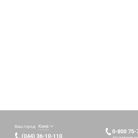
Киев
Ваш город:
0-800 75-
(044) 36-10-110
бесплатная го