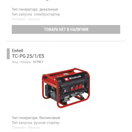
Тип генератора:
дизельный
Тип запуска:
электростартер
Топливо:
дизель
Максимальная мощность:
9 кВт
ТОВАРА НЕТ В НАЛИЧИИ
Объем топливного бака:
27 л
Гарантия:
12 мес
Страна производитель товара:
Китай
Генератор дизельный, однофазный, максимальная мощность 9
Einhell
кВт, электрический старт, объем топливного бака 27 л
TC-PG 25/1/E5
Код товара:
157957
Тип генератора:
бензиновый
Тип запуска:
ручной стартер
Топливо:
бензин