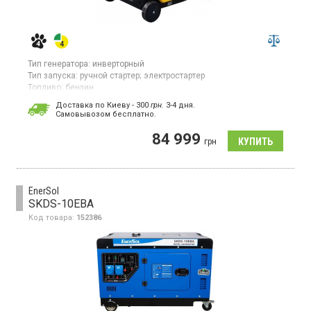
Тип генератора:
инверторный
Тип запуска:
ручной стартер;
электростартер
Топливо:
бензин
Максимальная мощность:
6,5 кВт
Доставка по Киеву - 300
грн.
3-4 дня.
Объем топливного бака:
18,5 л
Cамовывозом бесплатно.
Гарантия:
12 мес
Страна производитель товара:
Китай
84 999
грн
Генератор бензиновый, однофазный, инверторный, ручной
стартер, электростартер, объем топливного бака 18.5 л
EnerSol
SKDS-10EBA
Код товара:
152386