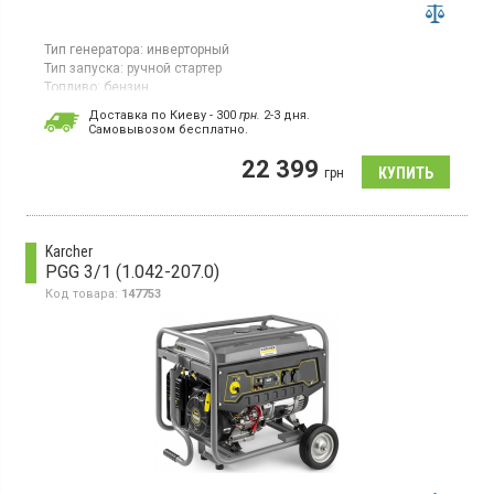
Тип генератора:
инверторный
Тип запуска:
ручной стартер
Топливо:
бензин
Максимальная мощность:
3,3 кВт
Доставка по Киеву - 300
грн.
2-3 дня.
Объем топливного бака:
12 л
Cамовывозом бесплатно.
Страна производитель товара:
Китай
22 399
Бензиновый генератор, максимальная мощность 3.3 кВт,
грн
ручной старт, объем топливного бака 12 л, режим ECO
Karcher
PGG 3/1 (1.042-207.0)
Код товара:
147753