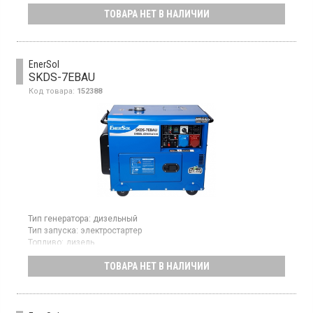
Максимальная мощность:
2,4 кВт
ТОВАРА НЕТ В НАЛИЧИИ
Объем топливного бака:
15 л
Гарантия:
12 мес
Бензиновый генератор, мощность 2.1 кВт, время автономной
работы 12.5 ч, объем топливного бака 15 л, ручной старт
EnerSol
SKDS-7EBAU
Код товара:
152388
Тип генератора:
дизельный
Тип запуска:
электростартер
Топливо:
дизель
Максимальная мощность:
6,5 кВт
ТОВАРА НЕТ В НАЛИЧИИ
Объем топливного бака:
16 л
Гарантия:
12 мес
Страна производитель товара:
Китай
Генератор дизельный, однофазный/трехфазный,