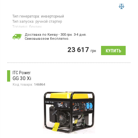
Тип генератора:
инверторный
Тип запуска:
ручной стартер
Топливо:
бензин
Максимальная мощность:
2,2 кВт
Доставка по Киеву - 300
грн.
3-4 дня.
Объем топливного бака:
4,1 л
Cамовывозом бесплатно.
Гарантия:
12 мес
Страна производитель товара:
Китай
23 617
грн
Бензиновый генератор, максимальная мощность 2.2 кВт, время
автономной работы 3.2 ч, ручной стартер, воздушное
охлаждение
ITC Power
GG 30 Xi
Код товара:
146864