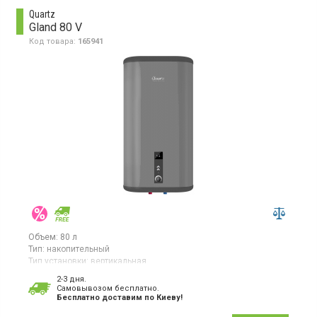
Quartz
Gland 80 V
Код товара:
165941
Объем:
80 л
Тип:
накопительный
Тип установки:
вертикальная
Тип ТЭНа:
скрытый ("сухой")
2-3 дня.
Cамовывозом бесплатно.
Бойлер, 2 ТЭНа, вертикальный монтаж, изоляция Super Foam, 3
Бесплатно доставим по Киеву!
режима нагрева, дисплей