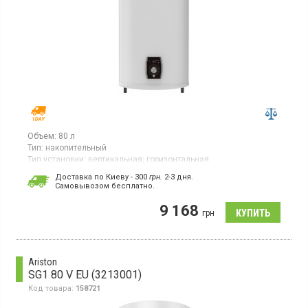
Объем:
80 л
Тип:
накопительный
Тип установки:
вертикальная;
горизонтальная
Тип ТЭНа:
скрытый ("сухой")
Доставка по Киеву - 300
грн.
2-3 дня.
Cамовывозом бесплатно.
Бойлер, 2 ТЭНа, универсальный монтаж, магниевый анод,
термозащита, электронное управление
9 168
грн
Ariston
SG1 80 V EU (3213001)
Код товара:
158721