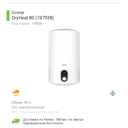
Gorenje
DryHeat 80 (747938)
Код товара:
174258
Объем:
80 л
Тип:
накопительный
Тип установки:
вертикальная
Тип ТЭНа:
скрытый ("сухой")
Доставка по Киеву - 300
грн.
на завтра.
Гарантия:
24 мес
Cамовывозом бесплатно.