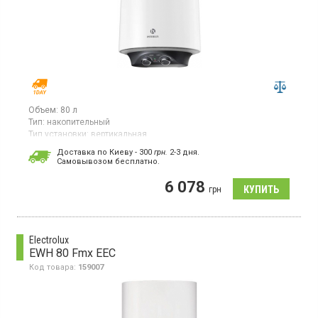
Объем:
80 л
Тип:
накопительный
Тип установки:
вертикальная
Тип ТЭНа:
скрытый ("сухой")
Доставка по Киеву - 300
грн.
2-3 дня.
Cамовывозом бесплатно.
Бойлер, 2 ТЭНа, вертикальный монтаж, магниевый анод,
термометр, режим антизамерзания
6 078
грн
Electrolux
EWH 80 Fmx EEC
Код товара:
159007