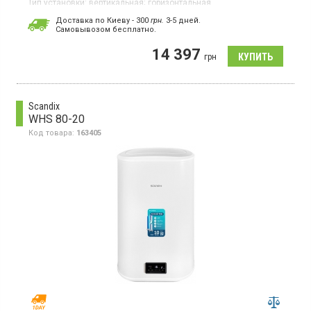
Тип установки:
вертикальная;
горизонтальная
Тип ТЭНа:
открытый
Доставка по Киеву - 300
грн.
3-5 дней.
Гарантия:
24 мес
Cамовывозом бесплатно.
Бойлер, 2 ТЭНа, универсальный монтаж, Smart режим, защита
14 397
от легионелл
грн
Scandix
WHS 80-20
Код товара:
163405