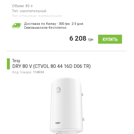
Объем:
80 л
Тип:
накопительный
Тип установки:
вертикальная
Тип ТЭНа:
открытый
Доставка по Киеву - 300
грн.
2-3 дня.
Гарантия:
12 мес
Cамовывозом бесплатно.
Страна производитель товара:
Украина
6 208
Водонагреватель, 1 ТЭН, механическое управление,
грн
термометр, вертикальный монтаж, магниевый анод
Tesy
DRY 80 V (CTVOL 80 44 16D D06 TR)
Код товара:
114534