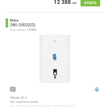
12 388
грн
Midea
D80-20ED2(D)
Код товара:
133958
1
Объем:
80 л
Тип:
накопительный
Тип установки:
вертикальная;
горизонтальная