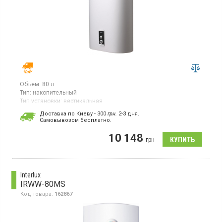
Объем:
80 л
Тип:
накопительный
Тип установки:
вертикальная
Тип ТЭНа:
скрытый ("сухой")
Доставка по Киеву - 300
грн.
2-3 дня.
Cамовывозом бесплатно.
Бойлер, механическое управление, вертикальный монтаж, 2
ТЭНа, 3 режима мощности
10 148
грн
Interlux
IRWW-80MS
Код товара:
162867