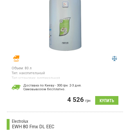
Объем:
80 л
Тип:
накопительный
Тип установки:
вертикальная
Тип ТЭНа:
открытый
Доставка по Киеву - 300
грн.
2-3 дня.
Cамовывозом бесплатно.
Бойлер, вертикальный монтаж, 1 ТЭН, стальной бак, термометр,
магниевый анод
4 526
грн
Electrolux
EWH 80 Fmx DL EEC