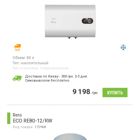
Объем:
80 л
Тип:
накопительный
Тип установки:
горизонтальная
Тип ТЭНа:
открытый
Доставка по Киеву - 300
грн.
2-3 дня.
Cамовывозом бесплатно.
Бойлер, 1 ТЭН, горизонтальный монтаж, дисплей, магниевый
анод, термометр
9 198
грн
Rens
ECO RE80-12/RW
Код товара:
172968