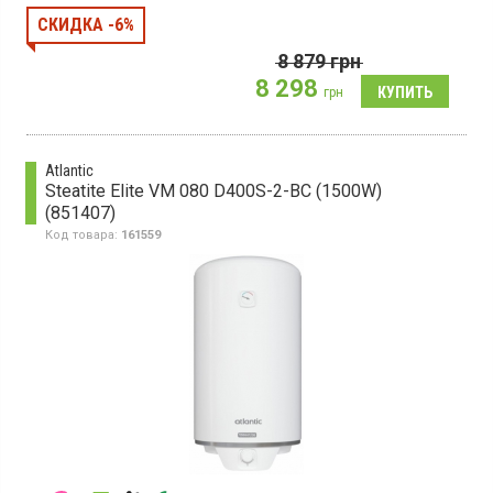
Бойлер, вертикальный монтаж, 1 ТЭН, магниевый анод,
стальной бак с эмалевым покрытием
СКИДКА -6%
8 879
грн
8 298
грн
Atlantic
Steatite Elite VM 080 D400S-2-BC (1500W)
(851407)
Код товара:
161559