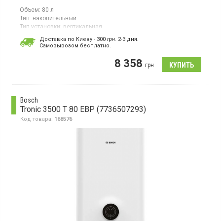
Объем:
80 л
Тип:
накопительный
Тип установки:
вертикальная
Тип ТЭНа:
скрытый ("сухой")
Доставка по Киеву - 300
грн.
2-3 дня.
Cамовывозом бесплатно.
Бойлер, 2 сухих ТЭНа, вертикальный монтаж, магниевый анод,
защита от перегрева
8 358
грн
Bosch
Tronic 3500 T 80 EBP (7736507293)
Код товара:
168576