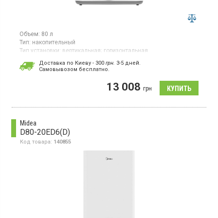
Объем:
80 л
Тип:
накопительный
Тип установки:
вертикальная;
горизонтальная
Тип ТЭНа:
открытый
Доставка по Киеву - 300
грн.
3-5 дней.
Гарантия:
24 мес
Cамовывозом бесплатно.
Бойлер, 2 ТЭНа, универсальный монтаж, режим
13 008
антизамерзания, магниевый анод
грн
Midea
D80-20ED6(D)
Код товара:
140855