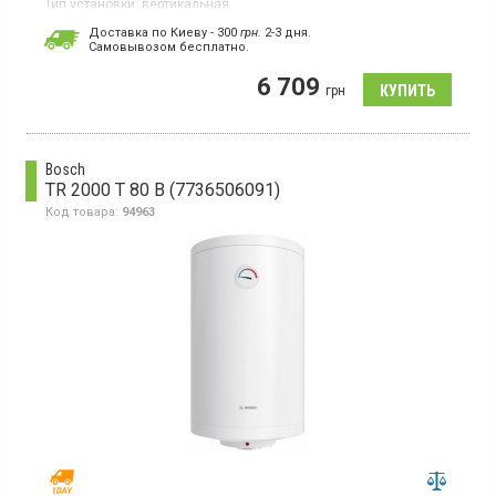
Тип установки:
вертикальная
Тип ТЭНа:
скрытый ("сухой")
Доставка по Киеву - 300
грн.
2-3 дня.
Cамовывозом бесплатно.
Бойлер, 2 ТЭНа, вертикальный монтаж, термометр, магниевый
анод, индикация питания и нагрева
6 709
грн
Bosch
TR 2000 T 80 B (7736506091)
Код товара:
94963