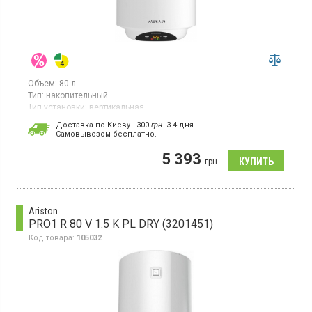
Объем:
80 л
Тип:
накопительный
Тип установки:
вертикальная
Тип ТЭНа:
открытый
Доставка по Киеву - 300
грн.
3-4 дня.
Cамовывозом бесплатно.
Бойлер, 1 ТЭН, электронное управление, дисплей, индикация
работы и нагрева
5 393
грн
Ariston
PRO1 R 80 V 1.5 K PL DRY (3201451)
Код товара:
105032