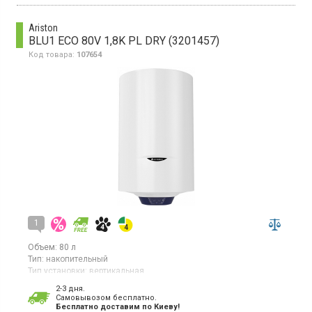
Ariston
BLU1 ECO 80V 1,8K PL DRY (3201457)
Код товара:
107654
1
Объем:
80 л
Тип:
накопительный
Тип установки:
вертикальная
Тип ТЭНа:
скрытый ("сухой")
2-3 дня.
Гарантия:
24 мес
Cамовывозом бесплатно.
Страна производитель товара:
Италия
Бесплатно доставим по Киеву!