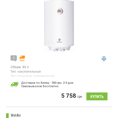
2
Объем:
80 л
Тип:
накопительный
Тип установки:
вертикальная
Тип ТЭНа:
скрытый ("сухой")
Доставка по Киеву - 300
грн.
2-3 дня.
Cамовывозом бесплатно.
Бойлер, 1 ТЭН, вертикальный монтаж, магниевый анод,
термометр
5 758
грн
WetAir