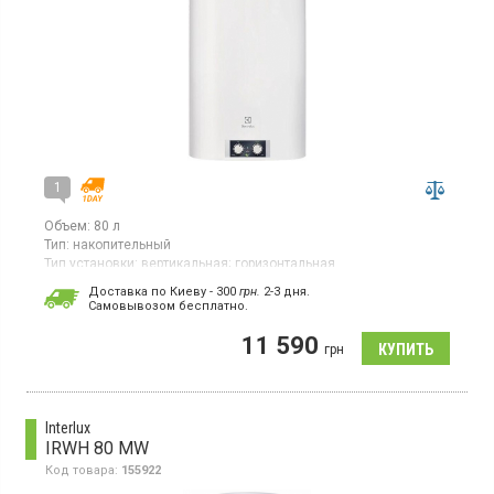
1
Объем:
80 л
Тип:
накопительный
Тип установки:
вертикальная;
горизонтальная
Тип ТЭНа:
скрытый ("сухой")
Доставка по Киеву - 300
грн.
2-3 дня.
Гарантия:
12 мес
Cамовывозом бесплатно.
Бойлер, 2 ТЭНа, универсальный монтаж, магниевый анод,
11 590
механическое управление
грн
Interlux
IRWH 80 MW
Код товара:
155922