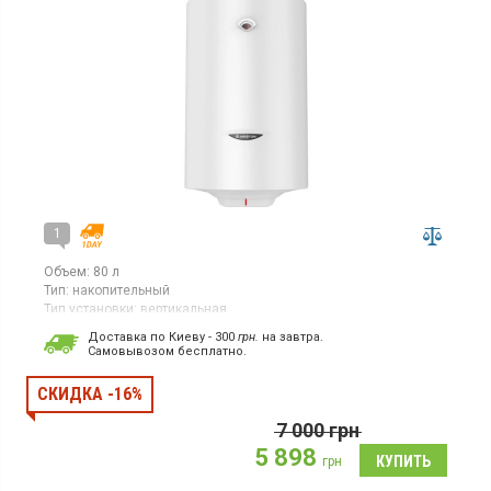
1
Объем:
80 л
Тип:
накопительный
Тип установки:
вертикальная
Тип ТЭНа:
открытый
Доставка по Киеву - 300
грн.
на завтра.
Страна производитель товара:
Италия
Cамовывозом бесплатно.
Бойлер, 1 ТЭН, вертикальный монтаж, магниевый анод,
термометр
СКИДКА -16%
7 000
грн
5 898
грн