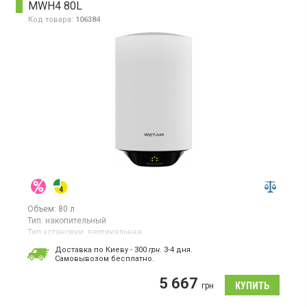
MWH4 80L
Код товара:
106384
Объем:
80 л
Тип:
накопительный
Тип установки:
вертикальная
Тип ТЭНа:
скрытый ("сухой")
Доставка по Киеву - 300
грн.
3-4 дня.
Cамовывозом бесплатно.
Бойлер, 1 сухой ТЭН, индикация работы и нагрева, электронное
управление, защита от коррозии
5 667
грн