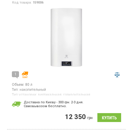
Код товара:
159006
1
Объем:
80 л
Тип:
накопительный
Тип установки:
вертикальная;
горизонтальная
Тип ТЭНа:
скрытый ("сухой")
Доставка по Киеву - 300
грн.
2-3 дня.
Гарантия:
12 мес
Cамовывозом бесплатно.
Бойлер, 2 ТЭНа, универсальный монтаж, магниевый анод,
12 350
дисплей, электронное управление
грн