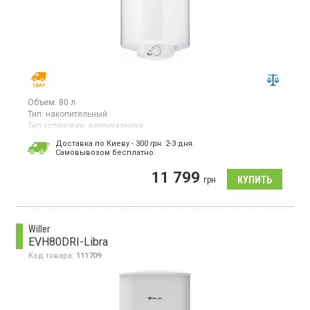
Объем:
80 л
Тип:
накопительный
Тип установки:
вертикальная
Тип ТЭНа:
скрытый ("сухой")
Доставка по Киеву - 300
грн.
2-3 дня.
Cамовывозом бесплатно.
Бойлер, 2 ТЭНа, вертикальный монтаж, термометр, магниевый
анод, эмалированное покрытие бака
11 799
грн
Willer
EVH80DRI-Libra
Код товара:
111709