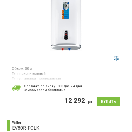
Объем:
80 л
Тип:
накопительный
Тип установки:
вертикальная
Тип ТЭНа:
скрытый ("сухой")
Доставка по Киеву - 300
грн.
2-4 дня.
Cамовывозом бесплатно.
Электрический накопительный водонагреватель, объем 80 л,
мощность 2000 Вт, 2 сухих тэн, механическое управление,
12 292
внешний регулятор температуры, эко режим, 2 магниевых
грн
анода, вертикальная установка.
Willer
EV80R-FOLK