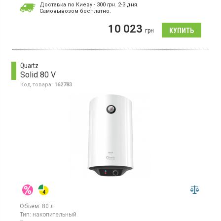
Тип ТЭНа:
скрытый ("сухой")
Доставка по Киеву - 300
грн.
2-3 дня.
Cамовывозом бесплатно.
Бойлер, электрический, накопительный, 2 сухих ТЭНа,
мощность 2 кВт, объем 80 л, электронное управление,
10 023
регулятор температуры на корпусе, внутреннее покрытие эмаль
грн
с сапфировым покрытием, вертикальная/горизонтальная
установка
Quartz
Solid 80 V
Код товара:
162783
Объем:
80 л
Тип:
накопительный