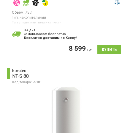
Объем:
75 л
Тип:
накопительный
Тип установки:
вертикальная
Тип ТЭНа:
скрытый ("сухой")
3-4 дня.
Гарантия:
24 мес
Cамовывозом бесплатно.
Бесплатно доставим по Киеву!
Бойлер, 1 ТЭН, вертикальный монтаж, механическое
управление, внутренний бак – эмалированная сталь
8 599
грн
Novatec
NT-S 80
Код товара:
75181