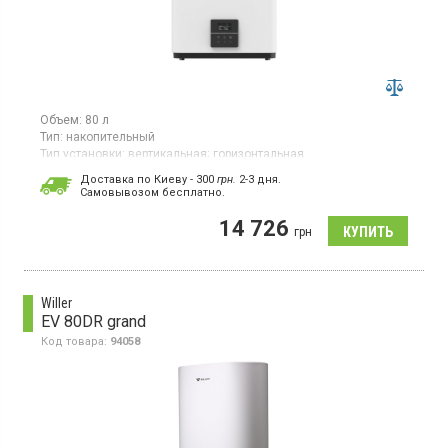
Объем:
80 л
Тип:
накопительный
Тип установки:
вертикальная;
горизонтальная
Тип ТЭНа:
скрытый ("сухой")
Доставка по Киеву - 300
грн.
2-3 дня.
Cамовывозом бесплатно.
Бойлер, универсальный монтаж, 2 ТЭНа, управление по Wi-Fi,
дисплей
14 726
грн
Willer
EV 80DR grand
Код товара:
94058