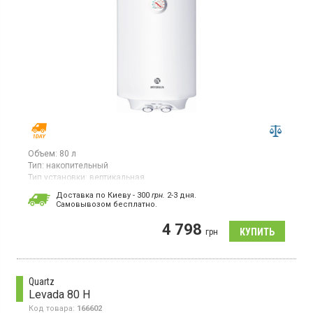
Объем:
80 л
Тип:
накопительный
Тип установки:
вертикальная
Тип ТЭНа:
открытый
Доставка по Киеву - 300
грн.
2-3 дня.
Cамовывозом бесплатно.
Бойлер, 1 ТЭН, вертикальный монтаж, механическое
управление, термометр
4 798
грн
Quartz
Levada 80 H
Код товара:
166602