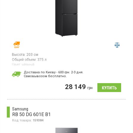
Высота:
203 см
Общий объем:
375 л
Цвет:
чёрный
Количество компрессоров:
1
Доставка по Киеву - 600
грн.
2-3 дня.
Гарантия:
12 мес
Cамовывозом бесплатно.
Двухкамерный холодильник с нижней морозильной камерой, с
28 149
системой NoFrost, общий объём 375 л, класс
грн
энергопотребления Е (новый стандарт), управление
электронное со Smart технологией, дисплей, инверторный
компрессор, зона свежести, металлическая задняя стенка,
горизонтальная полка для бутылок, быстрая
заморозка, экспресс-охлаждение, перенавешиваемые двери,
Samsung
цвет чёрный
RB 50 DG 601E B1
Код товара:
159384