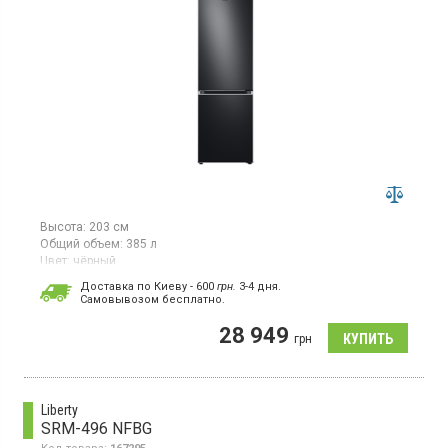
Высота:
203 см
Общий объем:
385 л
Цвет:
чёрный
Количество компрессоров:
1
Доставка по Киеву - 600
грн.
3-4 дня.
Гарантия:
36 мес
Cамовывозом бесплатно.
Двухкамерный холодильник No Frost с нижней морозильной
28 949
камерой, объем 385 л, инверторный компрессор, Space Max,
грн
суперзаморозка, суперохлаждение, зона свежести,
светодиодное освещение, встроенный WiFi.
Liberty
SRM-496 NFBG