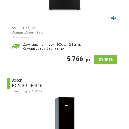
Высота:
83 см
Общий объем:
85 л
Цвет:
чёрный
Количество компрессоров:
1
Доставка по Киеву - 600
грн.
2-3 дня.
Cамовывозом бесплатно.
Однодверный холодильник с верхней морозильной камерой,
общий объём 85 л, класс энергопотребления A+,
5 766
механическое управление, высота 82.5 см, цвет черный.
грн
Bosch
KGN 39 LB 316
Код товара:
106137