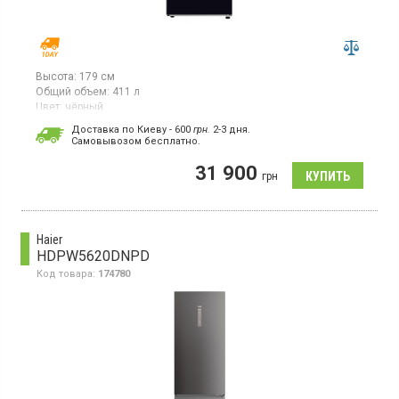
Высота:
179 см
Общий объем:
411 л
Цвет:
чёрный
Количество компрессоров:
1
Доставка по Киеву - 600
грн.
2-3 дня.
Гарантия:
36 мес
Cамовывозом бесплатно.
Двухкамерный холодильник NoFrost с верхней морозильной
31 900
камерой, объем 411 л, инверторный компрессор,
грн
суперохлаждение, электронное управление, SpaceMax, зона
свежести, SmartThings, Bespoke дизайн.
Haier
HDPW5620DNPD
Код товара:
174780