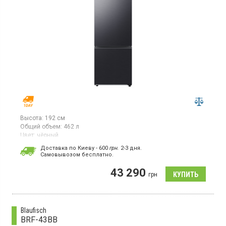
Высота:
192 см
Общий объем:
462 л
Цвет:
чёрный
Количество компрессоров:
1
Доставка по Киеву - 600
грн.
2-3 дня.
Гарантия:
36 мес
Cамовывозом бесплатно.
Двухкамерный холодильник No Frost с нижней морозильной
43 290
камерой, объем 462 л, инверторный компрессор, Space Max,
грн
суперзаморозка, суперохлаждение, светодиодное освещение,
встроенный WiFi.
Blaufisch
BRF-43BB