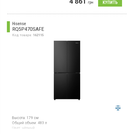
4 861
грн
Hisense
RQ5P470SAFE
Код товара:
162115
Высота:
179 см
Общий объем:
483 л
Цвет:
чёрный
Количество компрессоров:
1