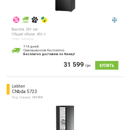
Высота:
201 см
Общий объем:
456 л
Цвет:
чёрный
Количество компрессоров:
1
7-14 дней.
Гарантия:
24 мес
Cамовывозом бесплатно.
Бесплатно доставим по Киеву!
Двухкамерный холодильник с нижней морозильной камерой, с
системой NoFrost, общий объём 456 л, класс
31 599
энергопотребления Е (новый стандарт), электронное
грн
управление, дисплей, инверторный компрессор, зона
свежести, металлическая задняя стенка, быстрая заморозка,
перенавешиваемые двери, высота 201 см, цвет черный
Liebherr
CNbda 5723
Код товара:
161159