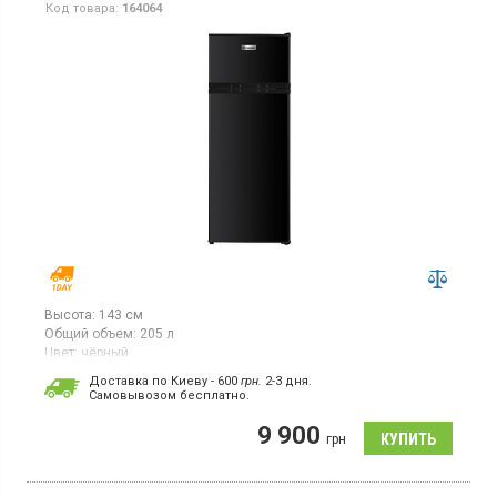
Код товара:
164064
Высота:
143 см
Общий объем:
205 л
Цвет:
чёрный
Количество компрессоров:
1
Доставка по Киеву - 600
грн.
2-3 дня.
Cамовывозом бесплатно.
Двухкамерный холодильник с верхней морозильной камерой,
объем 205 л, механическое управление, LED освещение.
9 900
грн