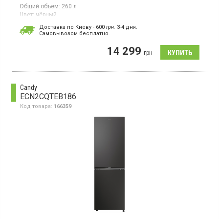
Общий объем:
260 л
Цвет:
чёрный
Количество компрессоров:
1
Доставка по Киеву - 600
грн.
3-4 дня.
Cамовывозом бесплатно.
Двухкамерный холодильник с нижней морозильной камерой,
высота 180 см, общий объём 260 л, класс
14 299
энергопотребления Е (новый стандарт), электронное
грн
управление, диспенсер для воды / льда, цвет чёрный.
Candy
ECN2CQTEB186
Код товара:
166359