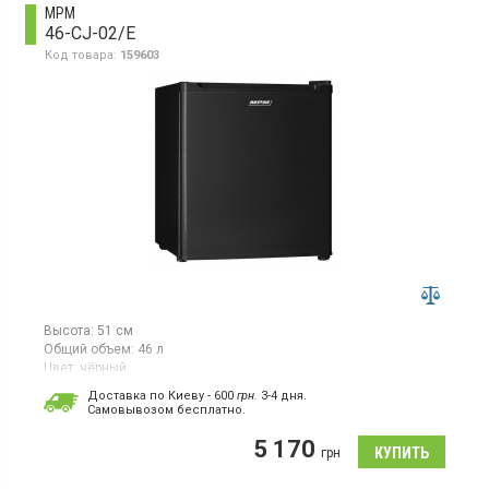
MPM
46-CJ-02/Е
Код товара:
159603
Высота:
51 см
Общий объем:
46 л
Цвет:
чёрный
Количество компрессоров:
1
Доставка по Киеву - 600
грн.
3-4 дня.
Cамовывозом бесплатно.
Однокамерный холодильник без морозильной камеры, объем
46 л, зона охлаждения, механическое управление.
5 170
грн