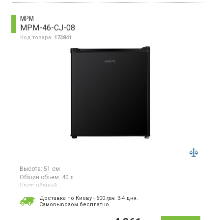
MPM
MPM-46-CJ-08
Код товара:
173841
Высота:
51 см
Общий объем:
40 л
Цвет:
чёрный
Количество компрессоров:
1
Доставка по Киеву - 600
грн.
3-4 дня.
Cамовывозом бесплатно.
Минихолодильник, высота 51 см, объём 40 л, класс
энергопотребления A++, механическое управление, 1 полка
решетка, 2 дверные полки, цвет чёрный .