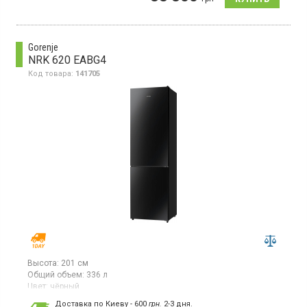
суперохлаждение, электронное управление, SpaceMax, зона
свежести, SmartThings.
Gorenje
NRK 620 EABG4
Код товара:
141705
Высота:
201 см
Общий объем:
336 л
Цвет:
чёрный
Количество компрессоров:
1
Доставка по Киеву - 600
грн.
2-3 дня.