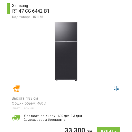
Samsung
RT 47 CG 6442 B1
Код товара:
151186
Высота:
183 см
Общий объем:
460 л
Цвет:
чёрный
Количество компрессоров:
1
Доставка по Киеву - 600
грн.
2-3 дня.
Гарантия:
36 мес
Cамовывозом бесплатно.
Двухкамерный холодильник NoFrost с верхней морозильной
33 300
камерой, объем 460 л, инверторный компрессор,
грн