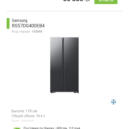
грн
зона свежести, электронное управление, Metal Fresh, ThinQ.
Samsung
RS57DG400EB4
Код товара:
162666
Высота:
178 см
Общий объем:
564 л
Цвет:
чёрный
Количество компрессоров:
1
Доставка по Киеву - 600
грн.
2-3 дня.