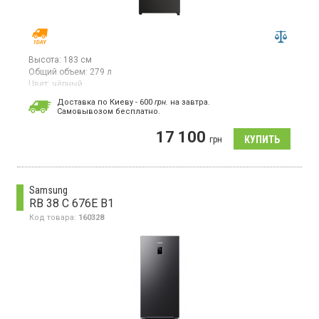
Высота:
183 см
Общий объем:
279 л
Цвет:
чёрный
Количество компрессоров:
1
Доставка по Киеву - 600
грн.
на завтра.
Гарантия:
12 мес
Cамовывозом бесплатно.
Двухкамерный холодильник NO FROST с нижней морозильной
17 100
камерой, объем 279 л, зона свежести, электронное
грн
управление.
Samsung
RB 38 C 676E B1
Код товара:
160328