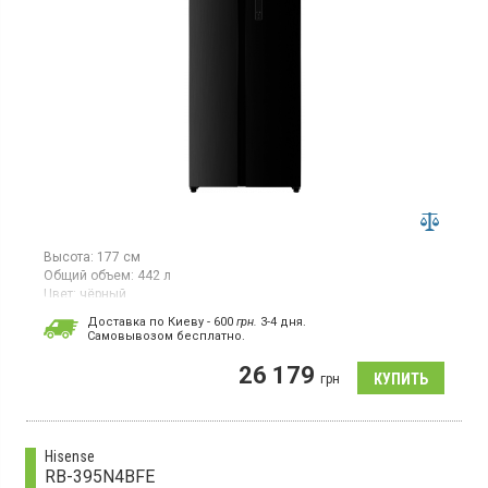
Высота:
177 см
Общий объем:
442 л
Цвет:
чёрный
Количество компрессоров:
1
Доставка по Киеву - 600
грн.
3-4 дня.
Cамовывозом бесплатно.
Двухкамерный холодильник Side by Side с системой No Frost,
объем 442 л, суперзаморозка, суперохлаждение, инверторный
26 179
компрессор, LED освещение.
грн
Hisense
RB-395N4BFE