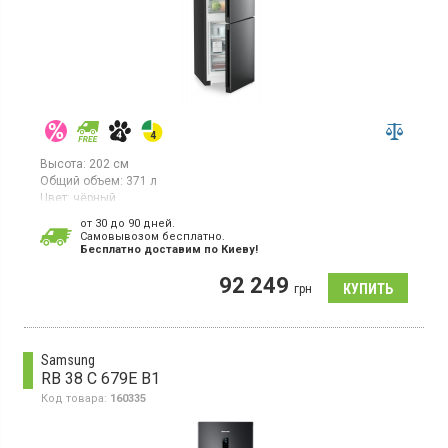
Высота:
202 см
Общий объем:
371 л
Цвет:
чёрный
Количество компрессоров:
1
от 30 до 90 дней.
Гарантия:
36 мес
Cамовывозом бесплатно.
Страна производитель товара:
Болгария
Бесплатно доставим по Киеву!
Двухкамерный холодильник с нижней морозильной камерой, с
92 249
технологиями BioFresh Professional и NoFrost, объем 371л, 2
грн
температурные зоны, 2 регулируемых контуров охлаждения,
ЖК-дисплей монохромный, сенсорный экран, суперзаморозка,
суперохлаждение, BluPerformance,
система DuoCooling, VarioSpace, EasyTwist-Ice, индикатор
Samsung
температуры, светодиодное освещение.
RB 38 C 679E B1
Код товара:
160335